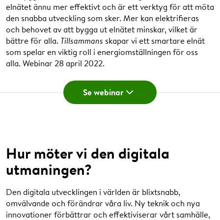
elnätet ännu mer effektivt och är ett verktyg för att möta
rester från skogen spela ännu en viktig roll genom
den snabba utveckling som sker. Mer kan elektrifieras
klimatpositiva insatser inom fastighetssektorn?
och behovet av att bygga ut elnätet minskar, vilket är
Webinar 6 maj 2021
.
09.05 Samuel Ciszuk: Hur planerar EU att
bättre för alla.
Tillsammans
skapar vi ett smartare elnät
fasa ut rysk energi?
Vilken hållbarhetscertifiering - och varför?
BREEAM,
som spelar en viktig roll i energiomställningen för oss
Svanen eller Miljöbyggnad är några av de många
alla. Webinar 28 april 2022.
hållbarhetscertifieringar som finns att välja bland. Men
09.15 Lisa Göransson: Hur kan Sverige bidra
vilken är mest relevant för din verksamhet och vilken ger
Se webinar
till ett EU oberoende av rysk energi?
din organisation mest värde i ert hållbarhetsarbete?
Webinar 15 april 2021
.
Hur påverkar EU:s nya taxonomi Göteborg?
Hur
09.25 Charlotta Klintberg: Vad kan vi
hållbart är Göteborg? Det omdebatterade förslaget till
tillsammans med företagen i Göteborg göra
Hur möter vi den digitala
taxonomi från EU-kommissionen – en klassificering av
för att hantera utmaningarna?
miljömässigt hållbara investeringar – kan förändra
utmaningen?
förutsättningarna för många företag i Göteborg. Men
Klicka här för att spela film
Klicka här för att stänga film
kommer det att bli mer hållbart?
Webinar 4 mars 2021
.
09.35 Panelsamtal: Kriget och energikrisen –
Program
Den digitala utvecklingen i världen är blixtsnabb,
vad kan vi göra?
omvälvande och förändrar våra liv. Ny teknik och nya
Hur laddar vi för framtiden?
Vill ditt företag kunna
0.00 Eric Zinn hälsar välkommen
innovationer förbättrar och effektiviserar vårt samhälle,
erbjuda elbilsladdning till boende och anställda? Funderar