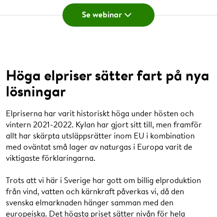
Ansvarig Flexibilitetsmarknad, Göteborg Energi
Docent Energiteknik Chalmers
Se webinar
Nät.
Jakob Odeblad
Charlotta Klintberg
Gruppchef Energi och teknik, tf Områdeschef
Utvecklingsstrateg, Göteborg Energi
Höga elpriser sätter fart på nya
Teknik & Service Nord, Akademiska Hus.
Eric Zinn
lösningar
Hållbarhetschef, Göteborg Energi.
Klicka här för att spela film
Klicka här för att stänga film
Johanna Andreasson
Elpriserna har varit historiskt höga under hösten och
Produktägare Flextjänster, Göteborg Energi.
vintern 2021-2022. Kylan har gjort sitt till, men framför
Program
allt har skärpta utsläppsrätter inom EU i kombination
Christian von der Lancken
med oväntat små lager av naturgas i Europa varit de
0.00 Eric Zinn hälsar välkommen
VD, Direkt Chark.
viktigaste förklaringarna.
0.35
Introfilm
Trots att vi här i Sverige har gott om billig elproduktion
2.54 Mattias Vesterlund:
Digitaliseringens
David Steen
från vind, vatten och kärnkraft påverkas vi, då den
klimatutmaning (och lösningar)
svenska elmarknaden hänger samman med den
Forskare elkraftsteknik, Chalmers.
14.29 Mattias Långström:
Tillgängligt, säkert och
europeiska. Det högsta priset sätter nivån för hela