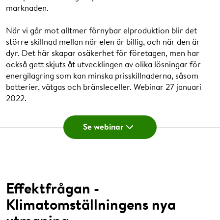
hållbart - Hur löser man datacentrets paradoxer
?
Eric Zinn
marknaden.
25.37 Jimmy Persson:
Skydda dig mot fysiska IT-
Hållbarhetschef, Göteborg Energi.
attacker
När vi går mot alltmer förnybar elproduktion blir det
större skillnad mellan när elen är billig, och när den är
37.24 Panelsamtal med Sofia Söder:
Hur möter vi
dyr. Det här skapar osäkerhet för företagen, men har
den digitala utmaningen
?
också gett skjuts åt utvecklingen av olika lösningar för
Frågor och svar från
energilagring som kan minska prisskillnaderna, såsom
batterier, vätgas och bränsleceller. Webinar 27 januari
webinaret
Talare
2022.
Se webinar
Mattias Vesterlund
Ur ett miljöperspektiv, hur ser GENAB på att
man stöttar med reservkraftaggregat när
Gruppledare för datacentersystem, RISE Luleå.
samhället har en inriktning på fossilfritt?
Mattias Långström
Effektfrågan -
Technical Design Engineer, Coromatic AB.
Klimatomställningens nya
När (vilket år) kommer Effekthandel Väst
Än så länge har vi ingen flexleverantör som är
med på Effekthandel Väst som går in med fossila
göra verklig skillnad? När kommer den