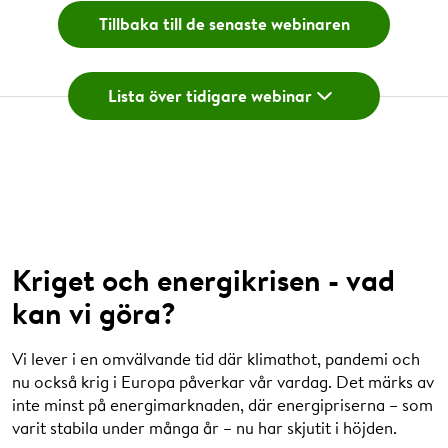
Tillbaka till de senaste webinaren
Kriget och energikrisen - vad kan vi göra?
Lista över tidigare webinar
Situationen i Ukraina hotar vårt välstånd men ger oss nya
möjligheter att snabbt ställa om energisystemet. Vad
innebär det? Vilka åtgärder planerar EU för att så fort
som möjligt bli kvitt sitt beroende av rysk fossil energi?
Vad kan Sverige bidra med i denna strävan, och hur ska
västsvenska företag agera?.
Webinar 24 maj 2022
.
Kriget och energikrisen - vad
Med flexibilitet skapar vi balans
kan vi göra?
Att bygga ut elnät tar tid. Flexibilitet gör att vi använder
elnätet ännu mer effektivt och är ett verktyg för att möta
Vi lever i en omvälvande tid där klimathot, pandemi och
den snabba utveckling som sker. Mer kan elektrifieras
nu också krig i Europa påverkar vår vardag. Det märks av
och behovet av att bygga ut elnätet minskar, vilket är
inte minst på energimarknaden, där energipriserna – som
bättre för alla.
varit stabila under många år – nu har skjutit i höjden.