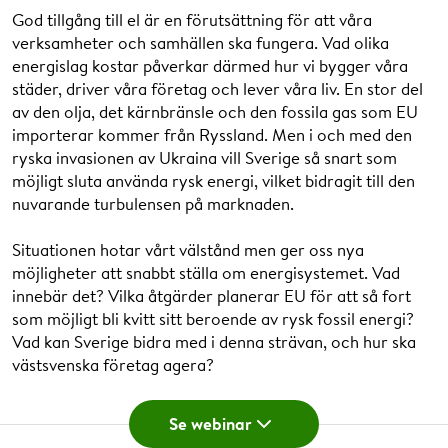
Webinar 28 april 2022
.
God tillgång till el är en förutsättning för att våra
Hur möter vi den digitala utmaningen?
verksamheter och samhällen ska fungera. Vad olika
energislag kostar påverkar därmed hur vi bygger våra
Hur kan vi göra våra datacenter mer hållbara, och vad är
städer, driver våra företag och lever våra liv. En stor del
hållbara energilösningar för dem? HEric Zinn symbios
av den olja, det kärnbränsle och den fossila gas som EU
mellan olika aktörer för att nyttja energin maximalt? Hur
importerar kommer från Ryssland. Men i och med den
garanterar vi driftsäkerhet, och hur skyddar vi oss mot
ryska invasionen av Ukraina vill Sverige så snart som
hackerattacker? Och vad ska man som företag tänka på i
möjligt sluta använda rysk energi, vilket bidragit till den
allt detta?
nuvarande turbulensen på marknaden.
Webinar 31 mars 2022
.
Situationen hotar vårt välstånd men ger oss nya
Höga elpriser sätter fart på nya lösningar
möjligheter att snabbt ställa om energisystemet. Vad
innebär det? Vilka åtgärder planerar EU för att så fort
När vi går mot alltmer förnybar elproduktion blir det
som möjligt bli kvitt sitt beroende av rysk fossil energi?
större skillnad mellan när elen är billig, och när den är
Vad kan Sverige bidra med i denna strävan, och hur ska
dyr. Det här skapar osäkerhet för företagen, men har
västsvenska företag agera?
också gett skjuts åt utvecklingen av olika lösningar för
energilagring som kan minska prisskillnaderna, såsom
Se webinar
batterier, vätgas och bränsleceller.