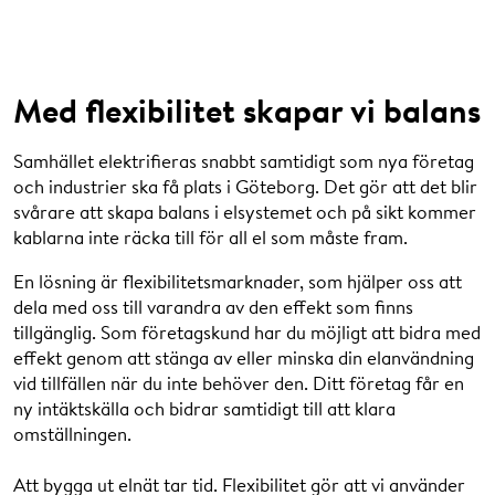
Webinar 27 januari 2022
.
Effektfrågan - klimatomställningens nya utmaning
Elanvändningen väntas fördubblas de kommande tio
åren. Därför krävs nya, smarta lösningar och – inte minst
Med flexibilitet skapar vi balans
– nya typer av samarbeten! För många företag handlar
effektfrågan om ren överlevnad: Att säkra upp sitt
Samhället elektrifieras snabbt samtidigt som nya företag
effektbehov blir en nödvändighet för att kunna
och industrier ska få plats i Göteborg. Det gör att det blir
expandera och utvecklas. I förlängningen är frågan helt
svårare att skapa balans i elsystemet och på sikt kommer
central för stadens fortsatta konkurrenskraft.
kablarna inte räcka till för all el som måste fram.
Webinar 2 december 2021
.
Klicka här för att spela film
Klicka här för att stänga film
En lösning är flexibilitetsmarknader, som hjälper oss att
Grönare städer och klimatpositiv fjärrvärme med biokol
dela med oss till varandra av den effekt som finns
Har du koll på alla vinster det ger att producera och
tillgänglig. Som företagskund har du möjligt att bidra med
använda biokol? I en stadsmiljö kan det skapa stora
effekt genom att stänga av eller minska din elanvändning
Program
fördelar både för klimatet och för dem som bor i staden.
vid tillfällen när du inte behöver den. Ditt företag får en
Webinar 7 oktober 2021
.
ny intäktskälla och bidrar samtidigt till att klara
omställningen.
Hur kan bioaska minska klimatpåverkan från
fastighetssektorn?
Att skapa bördigare jord har varit
Att bygga ut elnät tar tid. Flexibilitet gör att vi använder
09.00 Eric Zinn hälsar välkommen
askans främsta bidrag till mänskligheten. Men kan dessa