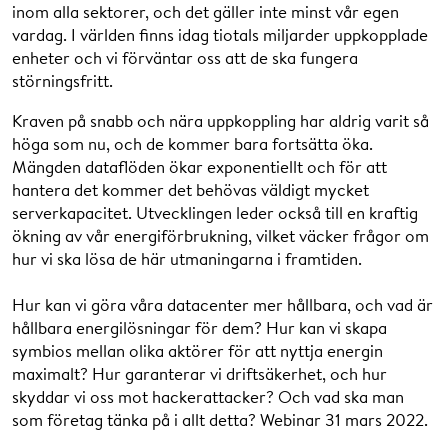
inom alla sektorer, och det gäller inte minst vår egen
du och dina kollegor på hur ni ska gå till väga och vad in
0.51
Introfilm
vardag. I världen finns idag tiotals miljarder uppkopplade
ska tänka på?
Webinar 4 februari 2021
.
10.00 Avslut
5.08 Therese Caesar:
Tjäna på att vara flexibel i
enheter och vi förväntar oss att de ska fungera
Göteborgs elnät
Hur klimatsmart är en satsning på elektrifiering -
störningsfritt.
egentligen?
Hur tillverkar man chips på ett hållbart sätt
12.58 Jakob Odeblad:
Flexibilitet för Akademiska Hus
Kraven på snabb och nära uppkoppling har aldrig varit så
och är det en självklarhet att vi ska elektrifiera samhället?
18.35 Johanna Andreasson:
Flexa mot Sveriges elnät
höga som nu, och de kommer bara fortsätta öka.
Webinar 21 oktober 2020
.
23.22 Christian von der Lancken:
Direkt Chark och
Mängden dataflöden ökar exponentiellt och för att
Hur skapar vi hållbarhet genom samarbete?
Hur kan vi
elflexibilitet
hantera det kommer det behövas väldigt mycket
Talare
tillsammans hjälpas åt med att göra Göteborg till en mer
serverkapacitet. Utvecklingen leder också till en kraftig
31.38
Panelsamtal "Med flexibilitet skapar vi balans"
hållbar stad?
Webinar 14 oktober 2020
.
ökning av vår energiförbrukning, vilket väcker frågor om
tillsammans med David Steen
hur vi ska lösa de här utmaningarna i framtiden.
Hur gör Platzer för att energieffektivisera och vilken
påverkan har ursprungsmärkt el egentligen på klimatet?
Samuel Ciszuk
Hur kan vi göra våra datacenter mer hållbara, och vad är
Webinar 7 oktober 2020
.
Talare
hållbara energilösningar för dem? Hur kan vi skapa
Medgrundare och energimarknadsanalytiker, ELS
symbios mellan olika aktörer för att nyttja energin
Analysis
maximalt? Hur garanterar vi driftsäkerhet, och hur
skyddar vi oss mot hackerattacker? Och vad ska man
som företag tänka på i allt detta? Webinar 31 mars 2022.
Therese Caesar
Lisa Göransson