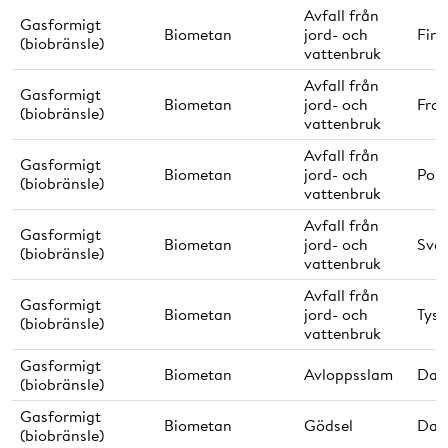
Avfall från
Gasformigt
Biometan
jord- och
Finl
(biobränsle)
vattenbruk
Avfall från
Gasformigt
Biometan
jord- och
Fran
(biobränsle)
vattenbruk
Avfall från
Gasformigt
Biometan
jord- och
Pol
(biobränsle)
vattenbruk
Avfall från
Gasformigt
Biometan
jord- och
Sver
(biobränsle)
vattenbruk
Avfall från
Gasformigt
Biometan
jord- och
Tysk
(biobränsle)
vattenbruk
Gasformigt
Biometan
Avloppsslam
Dan
(biobränsle)
Gasformigt
Biometan
Gödsel
Dan
(biobränsle)