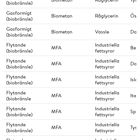
(biobränsle)
Gasformigt
Biometan
Råglycerin
Öste
(biobränsle)
Gasformigt
Biometan
Vassle
Dan
(biobränsle)
Flytande
Industriella
MFA
Belg
(biobränsle)
fettsyror
Flytande
Industriella
MFA
Dan
(biobränsle)
fettsyror
Flytande
Industriella
MFA
Isla
(biobränsle)
fettsyror
Flytande
Industriella
MFA
Ital
(biobränsle
fettsyror
Flytande
Industriella
MFA
Spa
(biobränsle)
fettsyror
Flytande
Industriella
MFA
Tysk
(biobränsle)
fettsyror