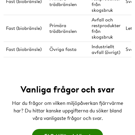
Fast (biobränsle)
Sver
trädbränslen
från
skogsbruk
Avfall och
Primära
restprodukter
Fast (biobränsle)
Lett
trädbränslen
från
skogsbruk
Industriellt
Fast (biobränsle)
Övriga fasta
Sver
avfall (övrigt)
Vanliga frågor och svar
Har du frågor om vilken miljöpåverkan fjärrvärme
har? Du hittar kanske uppgifterna du söker bland
våra vanligaste frågor och svar.