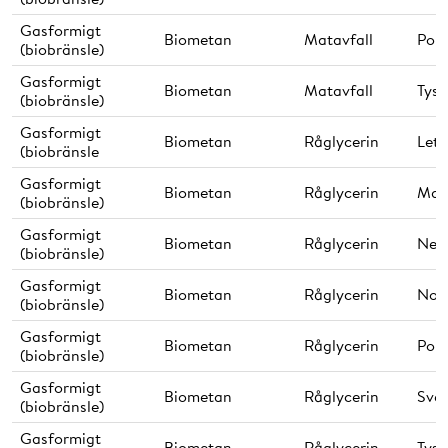
Gasformigt
Biometan
Matavfall
Pol
(biobränsle)
Gasformigt
Biometan
Matavfall
Tysk
(biobränsle)
Gasformigt
Biometan
Råglycerin
Lett
(biobränsle
Gasformigt
Biometan
Råglycerin
Mal
(biobränsle)
Gasformigt
Biometan
Råglycerin
Ned
(biobränsle)
Gasformigt
Biometan
Råglycerin
Nor
(biobränsle)
Gasformigt
Biometan
Råglycerin
Pol
(biobränsle)
Gasformigt
Biometan
Råglycerin
Sver
(biobränsle)
Gasformigt
Biometan
Råglycerin
Tysk