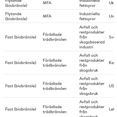
Flytande
Industriella
MFA
Ukr
(biobränsle)
fettsyror
Flytande
Industriella
MFA
Ung
(biobränsle)
fettsyror
Avfall och
restprodukter
Förädlade
Fast (biobränsle)
från
Sver
trädbränslen
skogsbaserad
industri
Avfall och
Förädlade
restprodukter
Fast (biobränsle)
Kan
trädbränslen
från
skogsbruk
Avfall och
Förädlade
restprodukter
Fast (biobränsle)
USA
trädbränslen
från
skogsbruk
Avfall och
Förädlade
restprodukter
Fast (biobränsle)
Lett
trädbränslen
från
skogsbruk