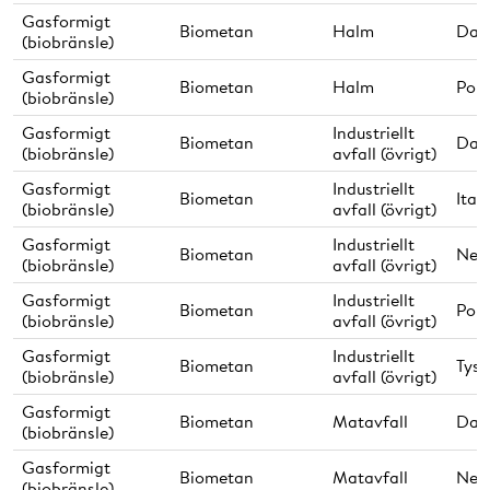
Gasformigt
Biometan
Halm
Dan
(biobränsle)
Gasformigt
Biometan
Halm
Pol
(biobränsle)
Gasformigt
Industriellt
Biometan
Dan
(biobränsle)
avfall (övrigt)
Gasformigt
Industriellt
Biometan
Ital
(biobränsle)
avfall (övrigt)
Gasformigt
Industriellt
Biometan
Ned
(biobränsle)
avfall (övrigt)
Gasformigt
Industriellt
Biometan
Pol
(biobränsle)
avfall (övrigt)
Gasformigt
Industriellt
Biometan
Tysk
(biobränsle)
avfall (övrigt)
Gasformigt
Biometan
Matavfall
Dan
(biobränsle)
Gasformigt
Biometan
Matavfall
Ned
(biobränsle)