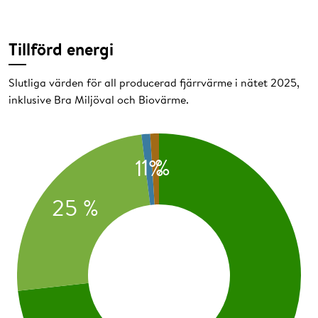
Hur stor andel fossila bränslen som används
Tillförd energi
Mera information om miljövärdering av fjärrvärme och
överenskommelsen i Värmemarknadskommittén finns
Slutliga värden för all producerad fjärrvärme i nätet 2025,
hos
Energiföretagen (energiforetagen.se)
.
inklusive Bra Miljöval och Biovärme.