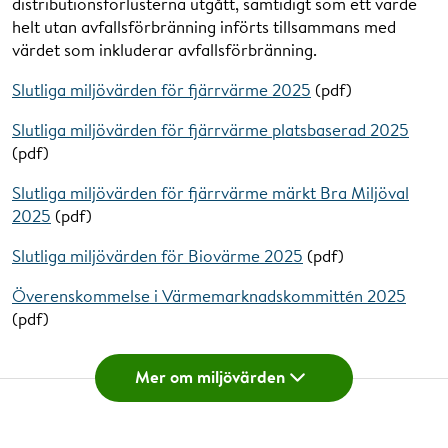
distributionsförlusterna utgått, samtidigt som ett värde
helt utan avfallsförbränning införts tillsammans med
värdet som inkluderar avfallsförbränning.
Slutliga miljövärden för fjärrvärme 2025
(pdf)
Slutliga miljövärden för fjärrvärme platsbaserad 2025
(pdf)
Slutliga miljövärden för fjärrvärme märkt Bra Miljöval
2025
(pdf)
Slutliga miljövärden för Biovärme 2025
(pdf)
Överenskommelse i Värmemarknadskommittén 2025
(pdf)
Fjärrvärmens miljöpåverkan redovisas ur tre perspektiv:
Mer om miljövärden
Hur effektivt energin används
Hur mycket koldioxid som släpps ut under hela
produktionskedjan