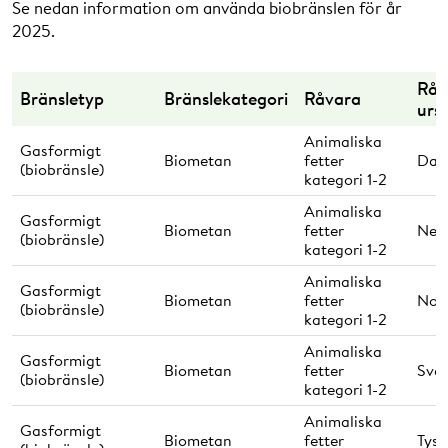
Se nedan information om använda biobränslen för år
2025.
Råv
Bränsletyp
Bränslekategori
Råvara
urs
Animaliska
Gasformigt
Biometan
fetter
Dan
(biobränsle)
kategori 1-2
Animaliska
Gasformigt
Biometan
fetter
Ned
(biobränsle)
kategori 1-2
Animaliska
Gasformigt
Biometan
fetter
Nor
(biobränsle)
kategori 1-2
Animaliska
Gasformigt
Biometan
fetter
Sver
(biobränsle)
kategori 1-2
Animaliska
Gasformigt
Biometan
fetter
Tysk