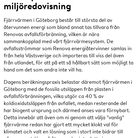
miljöredovisning
Fjärrvärmen i Göteborg består till största del av
återvunnen energi som bland annat tas tillvara från
Renovas avfallsförbränning, vilken är nära
sammankopplad med vårt fjärrvärmesystem. De
avfallsströmmar som Renova energiåtervinner samlas in
från hela Västsverige och importeras till viss del även
från utlandet, för att på ett så hållbart sätt som möjligt ta
hand om det som andra inte vill ha.
Dagens beräkningspraxis belastar däremot fjärrvärmen i
Göteborg med de fossila utsläppen från plasten i
avfallsförbränningen, vilka utgör ca 40 % av
koldioxidutsläppen från avfallet, medan resterande del
har biogent ursprung och därmed anses vara förnybart.
Detta innebär att även om ni genom att välja ”vanlig”
fjärrvärme redan har gjort ett mycket klokt val för
klimatet och valt en lösning som i stort inte bidrar till