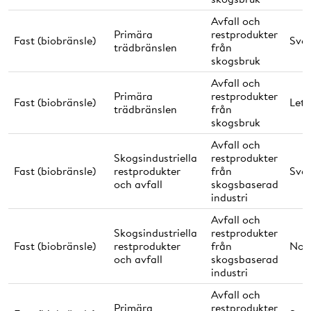
Avfall och
Primära
restprodukter
Fast (biobränsle)
Sver
trädbränslen
från
skogsbruk
Avfall och
Primära
restprodukter
Fast (biobränsle)
Lett
trädbränslen
från
skogsbruk
Avfall och
Skogsindustriella
restprodukter
Fast (biobränsle)
restprodukter
från
Sver
och avfall
skogsbaserad
industri
Avfall och
Skogsindustriella
restprodukter
Fast (biobränsle)
restprodukter
från
Nor
och avfall
skogsbaserad
industri
Avfall och
Primära
restprodukter