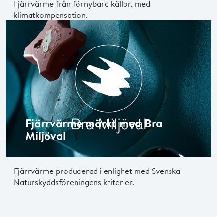
Fjärrvärme från förnybara källor, med
klimatkompensation.
Fjärrvärme märkt med Bra
Miljöval
Fjärrvärme producerad i enlighet med Svenska
Naturskyddsföreningens kriterier.