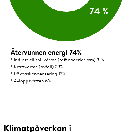
Återvunnen energi 74%
F
* Industriell spillvärme (raffinaderier mm) 31%
*
* Kraftvärme (avfall) 23%
*
* Rökgaskondensering 13%
*
* Avloppsvatten 6%
*
*
Klimatpåverkan i