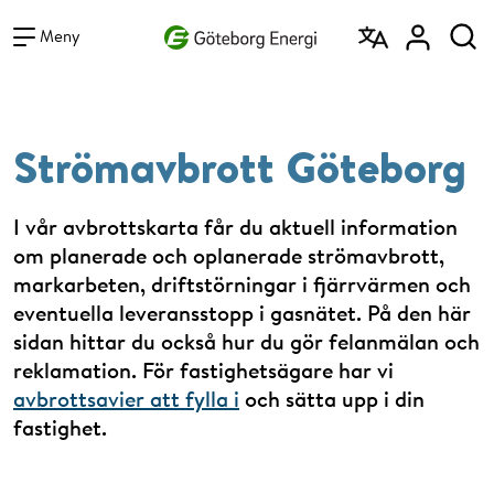
Vad vill du söka efter?
Sök
Meny
Strömavbrott Göteborg
I vår avbrottskarta får du aktuell information
om planerade och oplanerade strömavbrott,
markarbeten, driftstörningar i fjärrvärmen och
eventuella leveransstopp i gasnätet. På den här
sidan hittar du också hur du gör felanmälan och
reklamation. För fastighetsägare har vi
avbrottsavier att fylla i
och sätta upp i din
fastighet.