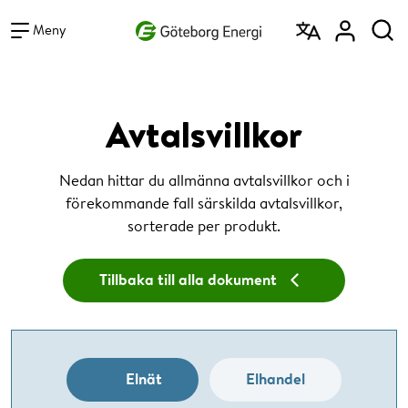
Vad vill du söka efter?
Sök
Meny
Avtalsvillkor
Nedan hittar du allmänna avtalsvillkor och i
förekommande fall särskilda avtalsvillkor,
sorterade per produkt.
Tillbaka till alla dokument
Elnät
Elhandel