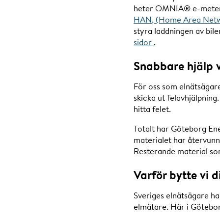
heter OMNIA® e-meter oc
HAN, (Home Area Net
styra laddningen av bile
sidor
.
Snabbare hjälp v
För oss som elnätsägare 
skicka ut felavhjälpning
hitta felet.
Totalt har Göteborg Ene
materialet har återvunni
Resterande material som 
Varför bytte vi 
Sveriges elnätsägare had
elmätare. Här i Götebor