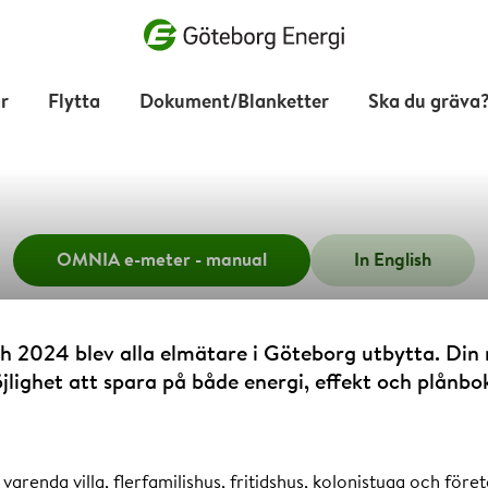
Vad vill du söka efter?
r
Flytta
Dokument/Blanketter
Ska du gräva
OMNIA e-meter - manual
In English
Elmätarbyte
 2024 blev alla elmätare i Göteborg utbytta. Din
jlighet att spara på både energi, effekt och plånbo
 varenda villa, flerfamiljshus, fritidshus, kolonistuga och fö