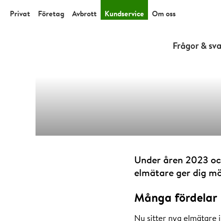
Privat
Företag
Avbrott
Kundservice
Om oss
Frågor & sva
Under åren 2023 och
elmätare ger dig mö
Många fördelar
Nu sitter nya elmätare i