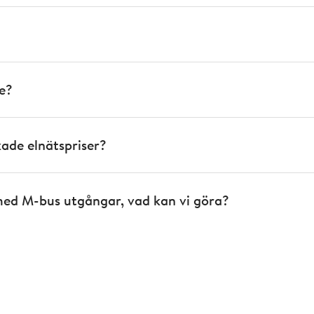
e?
ade elnätspriser?
 med M-bus utgångar, vad kan vi göra?