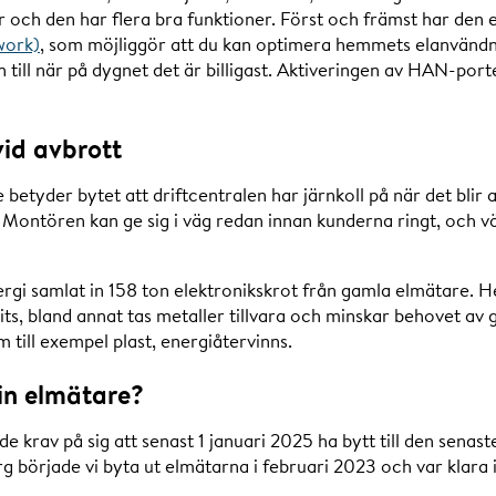
h den har flera bra funktioner. Först och främst har den et
work)
, som möjliggör att du kan optimera hemmets elanvändnin
n till när på dygnet det är billigast. Aktiveringen av HAN-por
id avbrott
betyder bytet att driftcentralen har järnkoll på när det blir 
. Montören kan ge sig i väg redan innan kunderna ringt, och v
rgi samlat in 158 ton elektronikskrot från gamla elmätare. H
ts, bland annat tas metaller tillvara och minskar behovet av 
till exempel plast, energiåtervinns.
din elmätare?
e krav på sig att senast 1 januari 2025 ha bytt till den sena
g började vi byta ut elmätarna i februari 2023 och var klara