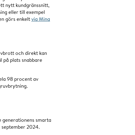
t nytt kundgränssnitt,
g eller till exempel
ten görs enkelt
via Mina
avbrott och direkt kan
äl på plats snabbare
ela 98 procent av
gruvbrytning.
ste generationens smarta
 i september 2024.