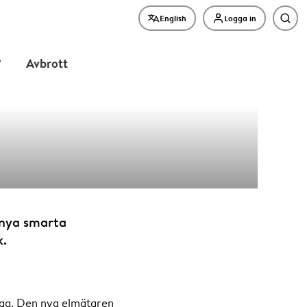
English
Logga in
Sök
?
Avbrott
 nya smarta
k.
retag. Den nya elmätaren