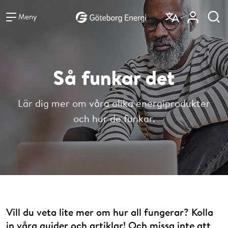
Vad vill du söka efter?
Sök
Meny
Så funkar det
Lär dig mer om våra olika energiprodukter
och hur de funkar.
Vill du veta lite mer om hur all fungerar? Kolla
in våra guider och artiklar! Och missa inte att