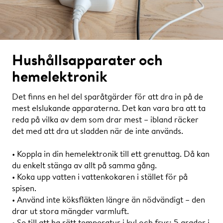
Hushållsapparater och
hemelektronik
Det finns en hel del sparåtgärder för att dra in på de
mest elslukande apparaterna. Det kan vara bra att ta
reda på vilka av dem som drar mest – ibland räcker
det med att dra ut sladden när de inte används.
• Koppla in din hemelektronik till ett grenuttag. Då kan
du enkelt stänga av allt på samma gång.
• Koka upp vatten i vattenkokaren i stället för på
spisen.
• Använd inte köksfläkten längre än nödvändigt – den
drar ut stora mängder varmluft.
• Se till att ha rätt temperatur i kyl och frys: 5 grader i