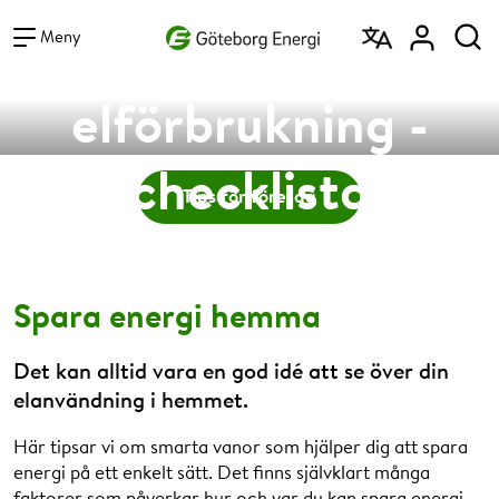
Vad vill du söka efter?
Minska din
Sök
Meny
Sänk din elförbrukning, använd energin effektivare
och spara både pengar och miljö.
elförbrukning -
checklista
Tips för företag
Spara energi hemma
Det kan alltid vara en god idé att se över din
elanvändning i hemmet.
Här tipsar vi om smarta vanor som hjälper dig att spara
energi på ett enkelt sätt. Det finns självklart många
faktorer som påverkar hur och var du kan spara energi.