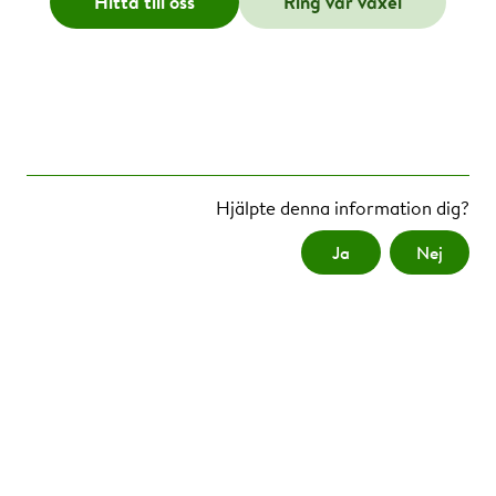
Hitta till oss
Ring vår växel
Hjälpte denna information dig?
Ja
Nej