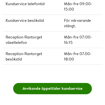
Vilken tid?
Kundservice telefontid
Mån-fre 09:00-
15:00
Kundservice besökstid
För närvarande
stängt.
Välj en tid
Reception Rantorget
Mån-fre 07:00-
växeltelefon
16:15
Reception Rantorget
Mån-fre 07.00-
besökstid
18:00
Avvikande öppettider kundservice