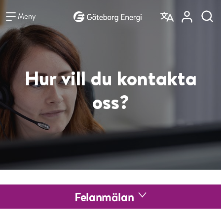
Vad vill du söka efter?
Sök
Meny
Hur vill du kontakta
oss?
Felanmälan