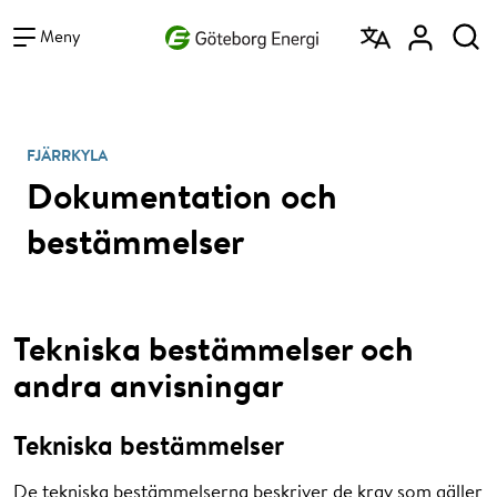
Vad vill du söka efter?
Sök
Meny
FJÄRRKYLA
Dokumentation och
bestämmelser
Tekniska bestämmelser och
andra anvisningar
Tekniska bestämmelser
De tekniska bestämmelserna beskriver de krav som gäller