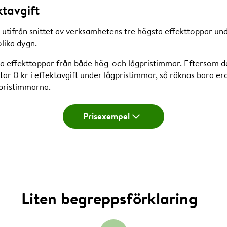
ktavgift
 utifrån snittet av verksamhetens tre högsta effekttoppar un
olika dygn.
sta effekttoppar från både hög-och lågpristimmar. Eftersom d
ar 0 kr i effektavgift under lågpristimmar, så räknas bara er
gpristimmarna.
Prisexempel
tnivån 14 kW och i exemplet gäller 2026 års effektavgift på
ande effekttoppar i december:
: 10,55 kW
 10,45 kW
 12,36 kW
Liten begreppsförklaring
+10,45+12,36 / 3= 11,12 kW x 108 kr
pristimmar = 1200,96 kr