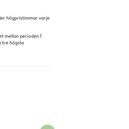
der högpristimmar varje
et mellan perioden 1
a tre högsta
 108 kr/kW.