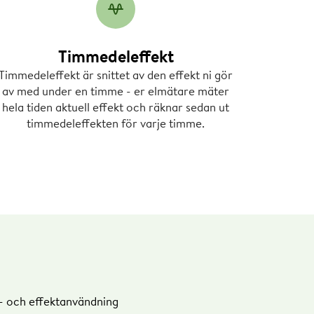
Timmedeleffekt
Timmedeleffekt är snittet av den effekt ni gör
av med under en timme - er elmätare mäter
hela tiden aktuell effekt och räknar sedan ut
timmedeleffekten för varje timme.
rna som räknas.
unkt gällande prislista.
l- och effektanvändning
an 20:00–07:00