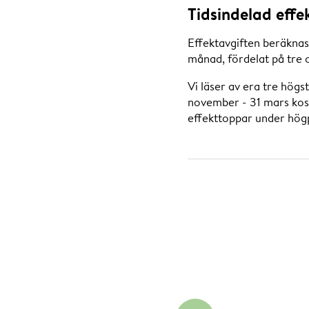
Tidsindelad effe
Effektavgiften beräknas
månad, fördelat på tre 
Vi läser av era tre hög
november - 31 mars kost
effekttoppar under hö
Prisexempel
Verksamhet AB har effek
Verksamheten hade följ
Högpristimmar
13 december, kl 07-08 
22 december, kl 07-08:
23 december, kl 08-09:
Beräkningen blir: 10,55
Effektavgift under hög