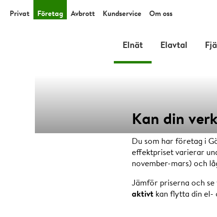
Privat
Företag
Avbrott
Kundservice
Om oss
Elnät
Elavtal
Fj
Kan din ver
Valbar ti
Du som har företag i Gö
effektpriset varierar u
november-mars) och låg
Jämför priserna och se v
aktivt
kan flytta din el-