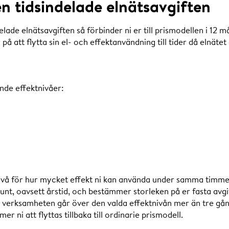
n tidsindelade elnätsavgiften
delade elnätsavgiften så förbinder ni er till prismodellen i 12 
på att flytta sin el- och effektanvändning till tider då elnätet
ande effektnivåer:
nivå för hur mycket effekt ni kan använda under samma timme
runt, oavsett årstid, och bestämmer storleken på er fasta avgif
verksamheten går över den valda effektnivån mer än tre gån
ni att flyttas tillbaka till ordinarie prismodell.