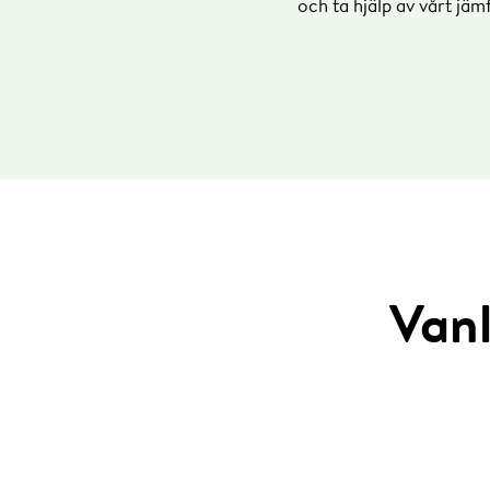
och ta hjälp av vårt jäm
1 april–31 oktober
Lågpris
(0 kr i effekt
*Kostnaden beräknas på m
**Helgdagar: lördag, sön
***Röda dagar: Nyårsdag
Tänk på att vi mäter er e
30 mars är det sommartid
Vanl