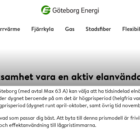
Vad vill du söka efter?
ärrvärme
Fjärrkyla
Gas
Stadsfiber
Flexibi
ksamhet vara en aktiv elanvänd
dsindelad el
teborg (med avtal Max 63 A) kan välja att ha tidsindelad elnä
nder dygnet beroende på om det är högprisperiod (helgfria v
prisperiod (dygnet runt april-oktober, samt övrig tid novem
ad som passar dig bäst. Att byta till denna prismodell är frivi
 och effektanvändning till lågpristimmarna.