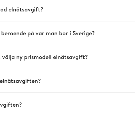
lad elnätsavgift?
d beroende på var man bor i Sverige?
 välja ny prismodell elnätsavgift?
a elnätsavgiften?
avgiften?