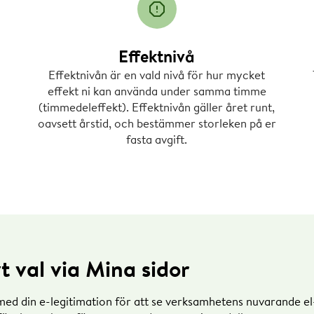
 3,50 kW
Effektnivå
3,57 kW
: 4,63 kW
Effektnivån är en vald nivå för hur mycket
effekt ni kan använda under samma timme
+3,57+4,63 / 3=3,9 kW x 0 kr
(timmedeleffekt). Effektnivån gäller året runt,
ristimmar = 0 kr
oavsett årstid, och bestämmer storleken på er
fasta avgift.
effektavgift 1200,96 kr, eftersom det bara är högpristimma
r fast, elöverförings- och effektavgift är enligt vid varje tidp
ta för valbar tidsindelad elnätsavgift här
.
varierar över dygnet och tid på året
s
t val via Mina sidor
dagar 07:00–20:00
med din e-legitimation för att se verksamhetens nuvarande e
tavgift*) heldagar** och röda dagar*** samt alla dagar mell