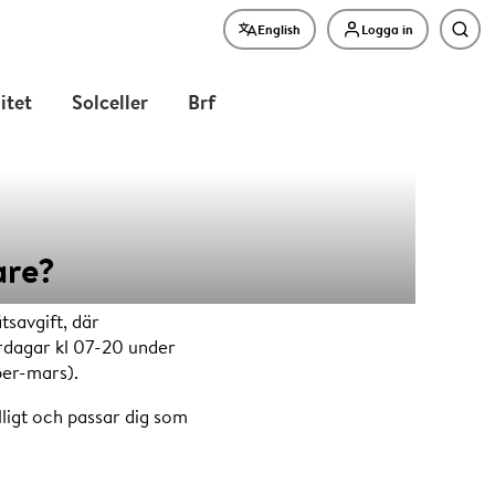
English
Logga in
Sök
litet
Solceller
Brf
are?
nätsavgift
tsavgift, där
ardagar kl 07-20 under
ber-mars).
lligt och passar dig som