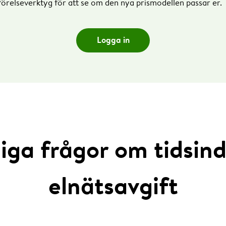
förelseverktyg för att se om den nya prismodellen passar er.
Logga in
avgift*) dygnet runt alla dagar
edelvärdet av de tre högsta effekttopparna fördelat på tre oli
dag, julafton och nyårsafton.
en, trettondag jul, långfredagen, annandag påsk, juldagen och
lanvändning efter normaltid, det vill säga vintertid, hela året.
 i kalendern, men högpris fram till och med kl 21:00.
iga frågor om tidsin
elnätsavgift