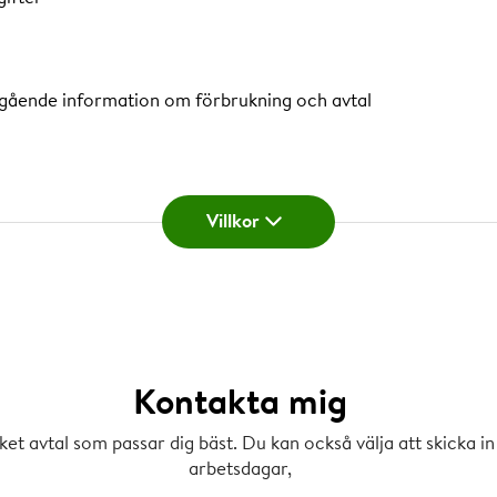
gående information om förbrukning och avtal
igt gashandelsavtal med tre månaders upps
Villkor
 eller utebliven omteckning av gashandelsavtal läggs avtalet om
e månaders uppsägningstid. För närvarande är påslaget 75 k
Kontakta mig
ilket avtal som passar dig bäst. Du kan också välja att skicka
arbetsdagar,