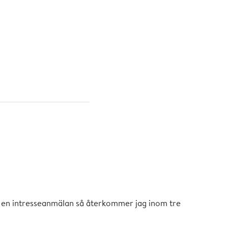
ägningstid:
 till ett rörligt
r per MWh.
 in en intresseanmälan så återkommer jag inom tre