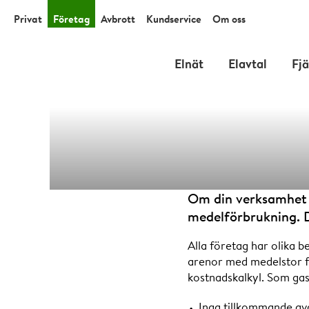
Privat
Företag
Avbrott
Kundservice
Om oss
Elnät
Elavtal
Fj
Förbruk
Om din verksamhet 
medelförbrukning. D
Alla företag har olika be
arenor med medelstor fö
kostnadskalkyl. Som gas
Inga tillkommande avg