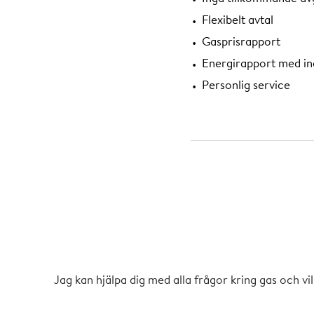
Flexibelt avtal
Gasprisrapport
Energirapport med in
Personlig service
Villkor för rörl
vid utebliven uppsägning
gashandelsavtal med tr
Jag kan hjälpa dig med alla frågor kring gas och v