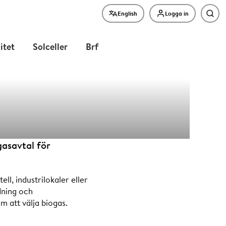
English
Logga in
Sök
litet
Solceller
Brf
0 MWh/år
asavtal för
ell, industrilokaler eller
dning och
m att välja biogas.