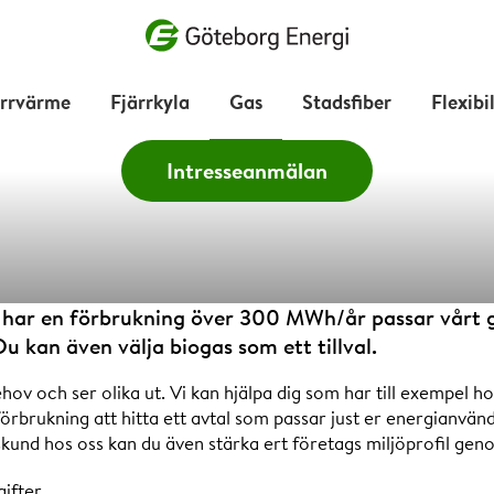
Vad vill du söka efter?
ärrvärme
Fjärrkyla
Gas
Stadsfiber
Flexibi
Intresseanmälan
ning över 30
har en förbrukning över 300 MWh/år passar vårt g
u kan även välja biogas som ett tillval.
hov och ser olika ut. Vi kan hjälpa dig som har till exempel hot
rbrukning att hitta ett avtal som passar just er energianvän
kund hos oss kan du även stärka ert företags miljöprofil geno
ifter