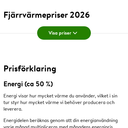
Fjärrvärmepriser 2026
Visa priser
Energi
Energikomponenten beräknas genom att er
energianvändning för varje månad multipliceras med
månadens energipris.
Prisförklaring
Läs mer
.
Månad
Energipris (kr/MWh)
Energi (ca 50 %)
Energi visar hur mycket värme du använder, vilket i sin
Januari
531
tur styr hur mycket värme vi behöver producera och
leverera.
Februari
531
Energidelen beräknas genom att din energianvändning
Mars
497
varje månad multipliceras med månadens energipris.