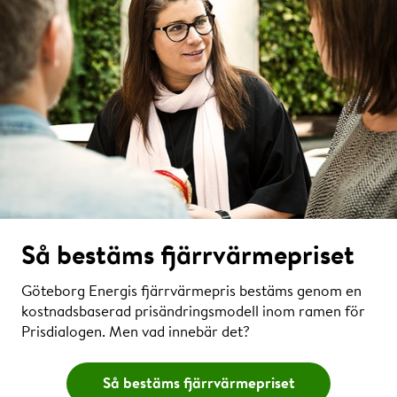
energi- och effektkomponenten. Effektkostnaden är
jämnt fördelad över året men baseras på
effektbehovet den senaste vinterns kallaste dagar.
Energikostnaden varierar med energianvändningen
och energipriset och är därför avsevärt högre under
vintern än under sommaren.
Så bestäms fjärrvärmepriset
Göteborg Energis fjärrvärmepris bestäms genom en
kostnadsbaserad prisändringsmodell inom ramen för
Prisdialogen. Men vad innebär det?
Så bestäms fjärrvärmepriset