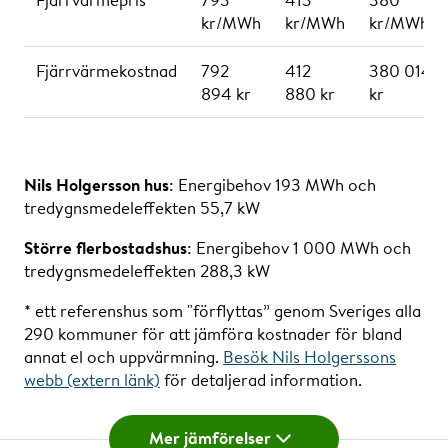
kr/MWh
kr/MWh
kr/MWh
Fjärrvärmekostnad
792
412
380 014
894 kr
880 kr
kr
Nils Holgersson hus
: Energibehov 193 MWh och
tredygnsmedeleffekten 55,7 kW
Större flerbostadshus
: Energibehov 1 000 MWh och
tredygnsmedeleffekten 288,3 kW
* ett referenshus som "förflyttas” genom Sveriges alla
290 kommuner för att jämföra kostnader för bland
annat el och uppvärmning.
Besök Nils Holgerssons
webb (extern länk)
för detaljerad information.
Nils Holgersson
Mer jämförelser