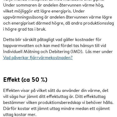
Under sommaren är andelen återvunnen värme hög,
April
333
vilket möjliggör ett lägre energipris. Under
uppvärmningssäsong är andelen återvunnen värme lägre
Maj
249
och energipriset därmed högre, då andra produktionsslag
i högre grad tas i bruk.
Juni
85
Detta blir särskilt påtagligt vad gäller kostnader för
tappvarmvatten och kan med fördel tas hänsyn till vid
Juli
46
Individuell Mätning och Debitering (IMD). Läs mer under
Vad påverkar fjärrvärmekostnaden?
Augusti
57
September
148
Effekt (ca 50 %)
Oktober
360
Effekten visar på vilket sätt du använder din värme, det
November
422
vill säga hur jämnt ditt effektuttag är. Ditt effektuttag
bestämmer vilken produktionsberedskap vi behöver hålla.
Därför kostar ett jämnt uttag mindre medan ett ojämnt
December
531
uttag kostar mer.