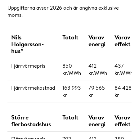
Energikostnad: 25 MWh x 333 kr/MWh = 8 325 kr
Uppgifterna avser 2026 och är angivna exklusive
Effektkostnad: (80 kW x 1 408 kr/kW) + 10 870 kr =
moms.
123 510 kr per år vilket per månad blir 123 510
kr/365 dagar x 30 dagar = 10 151 kr
Nils
Totalt
Varav
Varav
Effektivitetskostnad: (32°C– 37°C ) x 7 kr/MWh,°C x
Holgersson-
energi
effekt
25 MWh = -875 kr
hus*
Total fjärrvärmekostnad för april: 8 325 kr + 10 151 -
875 = 17 601 kr.
Fjärrvärmepris
850
412
437
kr/MWh
kr/MWh
kr/MWh
Priserna är framtagna i enlighet med en
kostnadsbaserad prisändringsmodell.
Fjärrvärmekostnad
163 993
79 565
84 428
kr
kr
kr
Större
Totalt
Varav
Varav
flerbostadshus
energi
effekt
Fjärrvärmepris
793
413
380