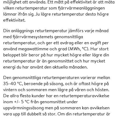
möjlighet att använda. Ett mått på effektivitet är att mäta
medelvärde. Beroende på om ni ligger över eller
vilken returtemperatur som fjärrvärmeanläggningen
under medel får ni, under perioden oktober – april, ett
lämnar ifrån sig. Ju lägre returtemperatur desto högre
avdrag eller en avgift. Beloppet beräknas genom att
effektivitet.
multiplicera temperaturskillnaden med månadens
returtemperaturpris och energianvändning.
Din anläggnings returtemperatur jämförs varje månad
med fjärrvärmesystemets genomsnittliga
Läs mer
.
returtemperatur, och ger ett avdrag eller en avgift per
använd megawattimme och grad (MWh, °C). Hur stort
beloppet blir beror på hur mycket högre eller lägre din
returtemperatur är än genomsnittet och hur mycket
energi du har använt den aktuella månaden.
Returtemperaturpris
(endast okt-
7 kr/MWh,
april)
°C
Den genomsnittliga returtemperaturen varierar mellan
35-40 °C, beroende på säsong, och är oftast högre på
vintern och sommaren men lägre på våren och hösten.
De allra flesta kunder har en returtemperaturavvikelse
I tabellen nedan framgår vilket avdrag eller avgift som
inom +/- 5 °C från genomsnittet under
erhålls, beroende på anläggningen returtemperatur,
uppvärmningssäsong men på sommaren kan avvikelsen
antaget att systemets genomsnittliga returtemperatur är
vara upp till dubbelt så stor. Om din returtemperatur är