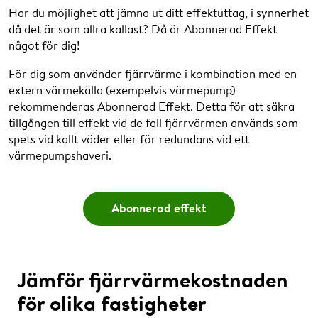
Har du möjlighet att jämna ut ditt effektuttag, i synnerhet
November (kr/MWh)
387
408
415
då det är som allra kallast? Då är Abonnerad Effekt
något för dig!
December (kr/MWh)
496
517
524
För dig som använder fjärrvärme i kombination med en
extern värmekälla (exempelvis värmepump)
rekommenderas Abonnerad Effekt. Detta för att säkra
tillgången till effekt vid de fall fjärrvärmen används som
Ett prisexempel
spets vid kallt väder eller för redundans vid ett
värmepumpshaveri.
Anta att er energianvändning för april var 25 MWh, de
tre högsta dygnsmedeleffekterna den senaste 12-
månadersperioden var 82 kW, 81 kW respektive 77
Abonnerad effekt
kW. Det ger en maxeffekt på 80 kW
(82+81+77)/3=80. Anta även att er anläggnings
returtemperatur var 32ºC och systemets
genomsnittliga returtemperatur var 37°C.
Jämför fjärrvärmekostnaden
Det innebär:
för olika fastigheter