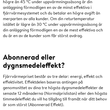
40°C för månaden. Effektivitetskomponenten kan ses
högre än 45 °C under uppvärmningssäsong är din
som ett komplement till energipriset, vilket blir lägre eller
anläggning förmodligen en av de minst effektiva i
högre beroende på månadens returtemperatur.
fjärrvärmesystemet och du betalar en högre avgift än
merparten av alla kunder. Om din returtemperatur
istället är lägre än 30 °C under uppvärmningssäsong är
din anläggning förmodligen en av de mest effektiva och
Returtemperatur
35°C
38°C
39°C
du är en av de kunder som får störst avdrag.
Differens (40°C)
-5°C
-2°C
-1°C
Avdrag/avgift
-35
-14
-7
Abonnerad eller
(kr/MWh)
dygnsmedeleffekt?
Januari (kr/MWh)
496
517
524
Fjärrvärmepriset består av tre delar: energi, effekt och
Februari (kr/MWh)
496
517
524
effektivitet. Effektdelen baseras antingen på
Mars (kr/MWh)
462
483
490
genomsnittet av dina tre högsta dygnsmedeleffekter de
senaste 12 månaderna (Normalprislistan) eller den högsta
April (kr/MWh)
298
319
326
timmedeleffekt du vill ha tillgång till framåt när ditt behov
är som störst (Abonnerad Effekt).
Oktober (kr/MWh)
325
346
353