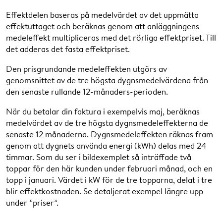
Effektdelen baseras på medelvärdet av det uppmätta
effektuttaget och beräknas genom att anläggningens
medeleffekt multipliceras med det rörliga effektpriset. Till
Effekt
det adderas det fasta effektpriset.
Effektkomponenten beror på din
Den prisgrundande medeleffekten utgörs av
tredygnsmedeleffekt, vilken motsvaras av
genomsnittet av de tre högsta dygnsmedelvärdena från
medelvärdet av dina tre högsta dygnsmedeleffekter
den senaste rullande 12-månaders-perioden.
de senaste rullande tolv månaderna. Utifrån din
När du betalar din faktura i exempelvis maj, beräknas
tredygnsmedeleffekt bestäms ett fast och rörligt pris,
medelvärdet av de tre högsta dygnsmedeleffekterna de
där det rörliga priset multipliceras med effekten för
senaste 12 månaderna. Dygnsmedeleffekten räknas fram
att ge en årskostnad. Den totala årskostnaden
genom att dygnets använda energi (kWh) delas med 24
fördelas utefter antalet dagar i aktuell månad.
timmar. Som du ser i bildexemplet så inträffade två
Läs mer
.
toppar för den här kunden under februari månad, och en
topp i januari. Värdet i kW för de tre topparna, delat i tre
Tredygnsmedeleffekt
Fast pris
Rörligt pris
blir effektkostnaden. Se detaljerat exempel längre upp
(kW)
(kr/år)
(kr/kW, år)
under ”priser”.