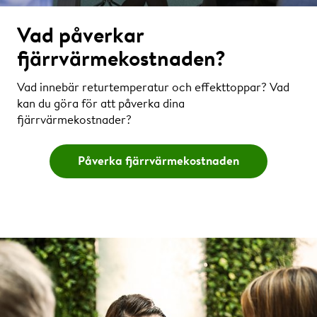
Vad påverkar
fjärrvärmekostnaden?
Vad innebär returtemperatur och effekttoppar? Vad
kan du göra för att påverka dina
fjärrvärmekostnader?
Påverka fjärrvärmekostnaden
Effekt (kr)
Energi (kr)
Energi (MWh)
Diagrammen ovan visar kostnadsfördelning för Nils
Holgersson-huset respektive det Större
Flerbostadshuset månad för månad uppdelat på