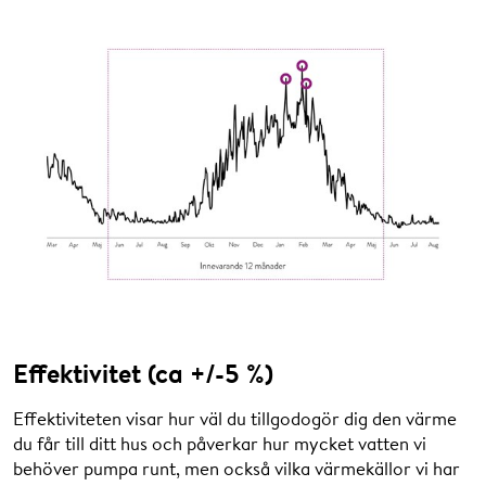
0
-
100
10 870
1 408
100
-
250
16 070
1 356
250
-
500
29 320
1 303
500
-
1
000
58 820
1 244
1
000
-
2
500
117 820
1 185
>
2
500
270 320
1 124
Effektivitet (ca +/-5 %)
Effektivitet
Effektiviteten visar hur väl du tillgodogör dig den värme
du får till ditt hus och påverkar hur mycket vatten vi
Effektivitetskomponenten avgörs av er anläggnings
behöver pumpa runt, men också vilka värmekällor vi har
returtemperatur, jämfört med fjärrvärmesystemets