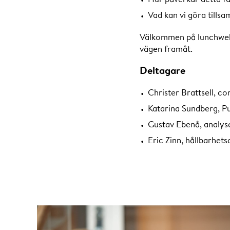
Vad kan vi göra tillsa
Välkommen på lunchwebin
vägen framåt.
Deltagare
Christer Brattsell, co
Katarina Sundberg, Pub
Gustav Ebenå, analys
Eric Zinn, hållbarhet