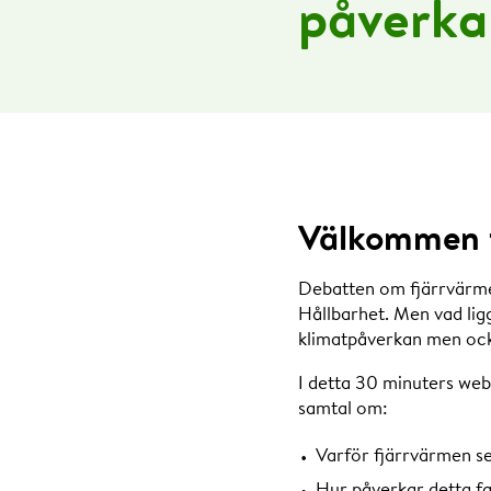
påverka
Välkommen ti
Debatten om fjärrvärmens
Hållbarhet. Men vad lig
klimatpåverkan men ock
I detta 30 minuters web
samtal om:
Varför fjärrvärmen se
Hur påverkar detta f