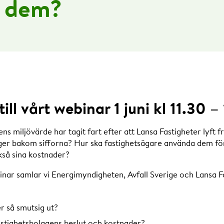
 dem?
ll vårt webinar 1 juni kl 11.30 –
 miljövärde har tagit fart efter att Lansa Fastigheter lyft fr
ger bakom sifforna? Hur ska fastighetsägare använda dem för
så sina kostnader?
inar samlar vi Energimyndigheten, Avfall Sverige och Lansa F
r så smutsig ut?
astighetsbolagens beslut och kostnader?