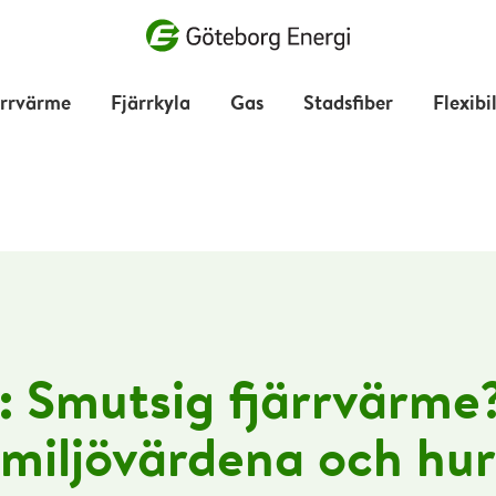
Vad vill du söka efter?
ärrvärme
Fjärrkyla
Gas
Stadsfiber
Flexibi
:
Smutsig fjärrvärme
miljövärdena och hur