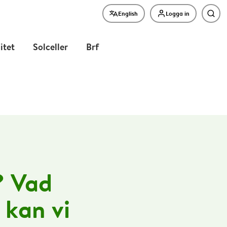
English
Logga in
Sök
litet
Solceller
Brf
? Vad
 kan vi