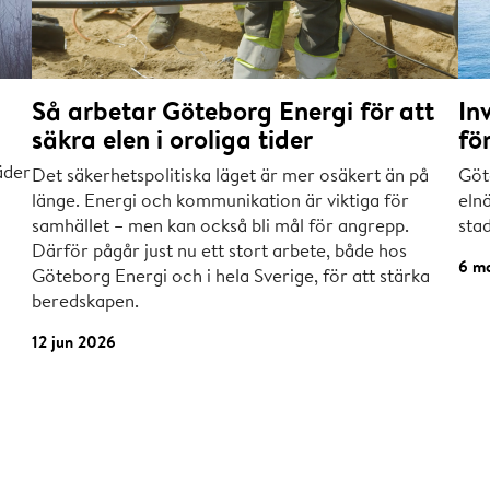
Så arbetar Göteborg Energi för att
In
säkra elen i oroliga tider
fö
äder
Det säkerhetspolitiska läget är mer osäkert än på
Göt
länge. Energi och kommunikation är viktiga för
elnä
samhället – men kan också bli mål för angrepp.
sta
Därför pågår just nu ett stort arbete, både hos
6 m
Göteborg Energi och i hela Sverige, för att stärka
beredskapen.
12 jun 2026