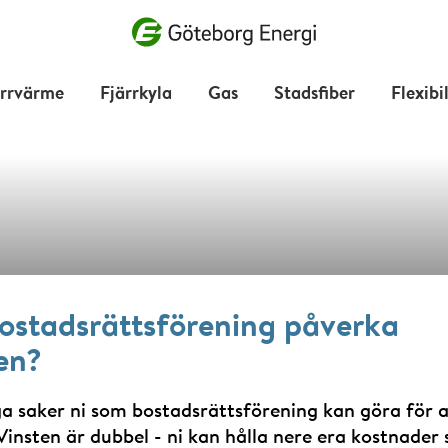
Vad vill du söka efter?
ärrvärme
Fjärrkyla
Gas
Stadsfiber
Flexibi
 er BRF tänk
bostadsrättsförening påverka
effekt
en?
a saker ni som bostadsrättsförening kan göra för a
 Vinsten är dubbel - ni kan hålla nere era kostnader