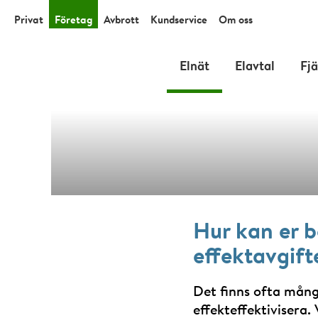
Privat
Företag
Avbrott
Kundservice
Om oss
Elnät
Elavtal
Fj
Så kan
Hur kan er 
effektavgift
Det finns ofta mång
effekteffektivisera.