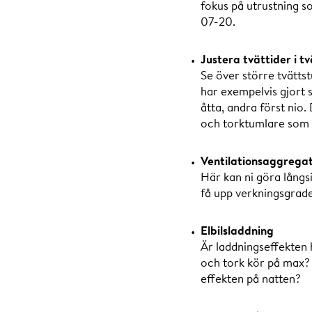
fokus på utrustning so
07-20.
Justera tvättider i t
Se över större tvätts
har exempelvis gjort s
åtta, andra först nio.
och torktumlare som 
Ventilationsaggrega
Här kan ni göra lång
få upp verkningsgrad
Elbilsladdning
Är laddningseffekten 
och tork kör på max? 
effekten på natten?