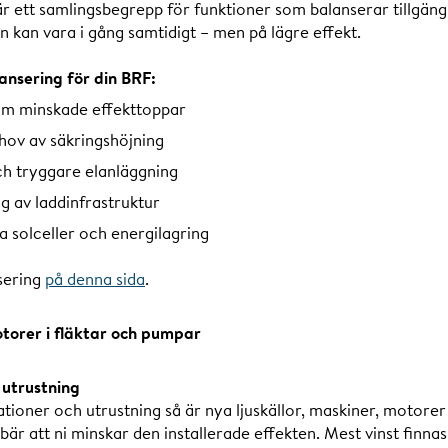
r ett samlingsbegrepp för funktioner som balanserar tillgängli
n kan vara i gång samtidigt – men på lägre effekt.
ansering för din BRF:
om minskade effekttoppar
ehov av säkringshöjning
ch tryggare elanläggning
g av laddinfrastruktur
a solceller och energilagring
sering
på denna sida
.
motorer i fläktar och pumpar
v utrustning
lationer och utrustning så är nya ljuskällor, maskiner, motor
bär att ni minskar den installerade effekten. Mest vinst finna