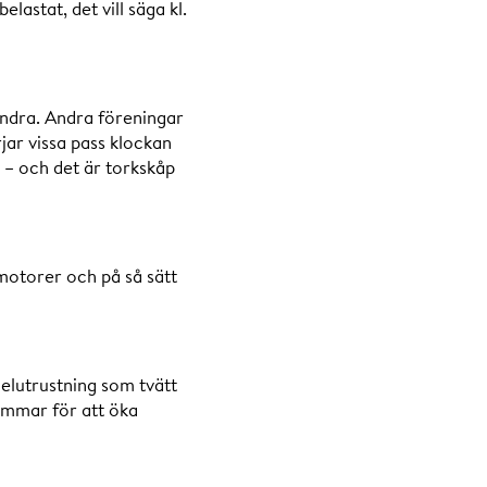
lastat, det vill säga kl.
randra. Andra föreningar
rjar vissa pass klockan
t – och det är torkskåp
motorer och på så sätt
 elutrustning som tvätt
timmar för att öka