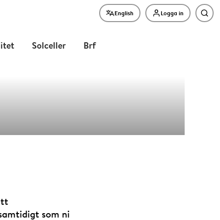
English
Logga in
Sök
litet
Solceller
Brf
a kring
tt
 samtidigt som ni