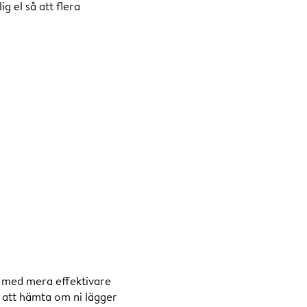
g el så att flera
er med mera effektivare
s att hämta om ni lägger