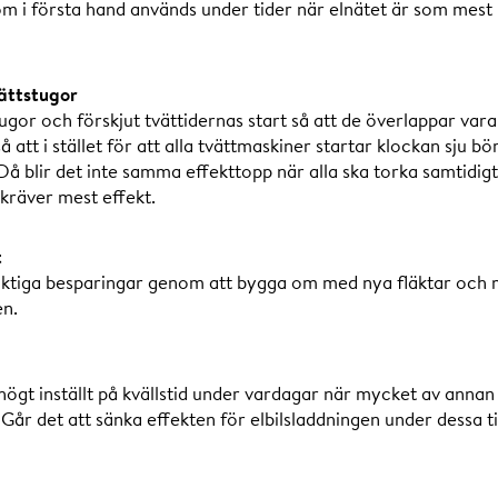
m i första hand används under tider när elnätet är som mest be
vättstugor
tugor och förskjut tvättidernas start så att de överlappar va
å att i stället för att alla tvättmaskiner startar klockan sju bö
 Då blir det inte samma effekttopp när alla ska torka samtidig
kräver mest effekt.
t
siktiga besparingar genom att bygga om med nya fläktar och 
en.
högt inställt på kvällstid under vardagar när mycket av annan
Går det att sänka effekten för elbilsladdningen under dessa 