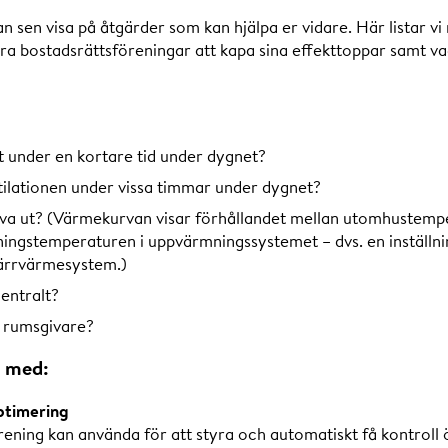
n sen visa på åtgärder som kan hjälpa er vidare. Här listar v
ra bostadsrättsföreningar att kapa sina effekttoppar samt va
t under en kortare tid under dygnet?
ntilationen under vissa timmar under dygnet?
va ut? (Värmekurvan visar förhållandet mellan utomhustemp
ingstemperaturen i uppvärmningssystemet – dvs. en inställni
ärrvärmesystem.)
entralt?
i rumsgivare?
a med:
ptimering
rening kan använda för att styra och automatiskt få kontroll 