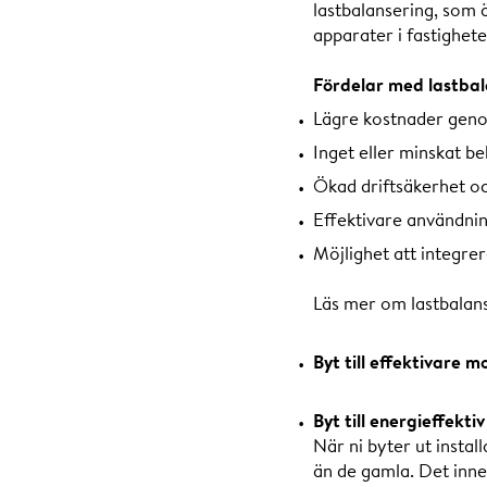
lastbalansering, som ä
apparater i fastighete
Fördelar med lastbal
Lägre kostnader gen
Inget eller minskat b
Ökad driftsäkerhet o
Effektivare användnin
Möjlighet att integrer
Läs mer om lastbalan
Byt till effektivare 
Byt till energieffekti
När ni byter ut instal
än de gamla. Det inne