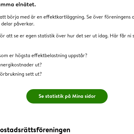
amma elnätet.
 att börja med är en effektkartläggning. Se över föreningens
a delar påverkar.
r att se er egen statistik över hur det ser ut idag. Här får ni 
 som er högsta effektbelastning uppstår?
energikostnader ut?
örbrukning sett ut?
Se statistik på Mina sidor
bostadsrättsföreningen