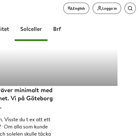
English
Logga in
Sök
litet
Solceller
Brf
solenergi
h kräver minimalt med
ghet. Vi på Göteborg
.
 Visste du t ex att ett
år? Om alla som kunde
och solelen skulle täcka