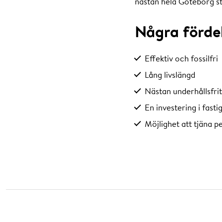
nästan hela Göteborg st
Några förde
Effektiv och fossilfri
Lång livslängd
Nästan underhållsfrit
En investering i fast
Möjlighet att tjäna p