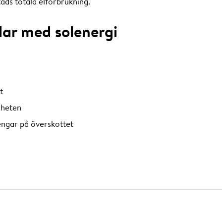
ads totala elförbrukning.
lar med solenergi
t
igheten
engar på överskottet