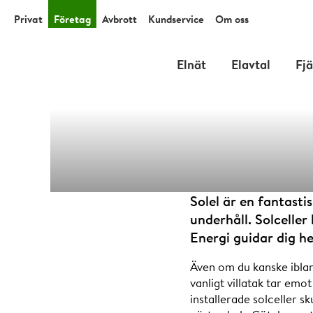
Privat
Företag
Avbrott
Kundservice
Om oss
Elnät
Elavtal
Fj
Därför s
Solel är en fantastis
underhåll. Solceller
Energi guidar dig he
Även om du kanske ibland
vanligt villatak tar em
installerade solceller sk