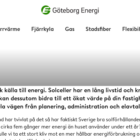
Vad vill du söka efter?
ärrvärme
Fjärrkyla
Gas
Stadsfiber
Flexibi
ka du välja 
k källa till energi. Solceller har en lång livstid oc
 kan dessutom bidra till ett ökat värde på din fasti
la vägen från planering, administration och elavtal
 har tvivlat på det så har faktiskt Sverige bra solförhållanden.
ot cirka fem gånger mer energi än huset använder under ett 
ulle vi ta ett stort kliv mot en mer hållbar energiförbrukning 