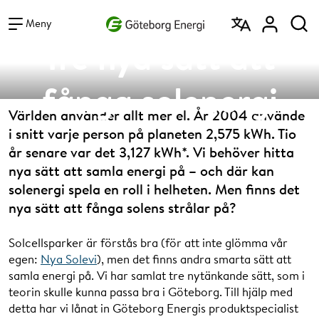
Vad vill du söka efter?
Sök
Meny
Tre nya sätt att
fånga solenergi
Världen använder allt mer el. År 2004 använde
i snitt varje person på planeten 2,575 kWh. Tio
år senare var det 3,127 kWh*. Vi behöver hitta
nya sätt att samla energi på – och där kan
solenergi spela en roll i helheten. Men finns det
nya sätt att fånga solens strålar på?
Solcellsparker är förstås bra (för att inte glömma vår
egen:
Nya Solevi
), men det finns andra smarta sätt att
samla energi på. Vi har samlat tre nytänkande sätt, som i
teorin skulle kunna passa bra i Göteborg. Till hjälp med
detta har vi lånat in Göteborg Energis produktspecialist