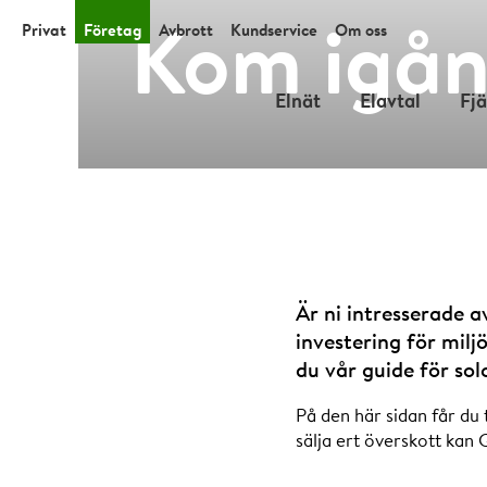
Kom igån
Privat
Företag
Avbrott
Kundservice
Om oss
Elnät
Elavtal
Fj
Är ni intresserade av
investering för milj
du vår guide för solc
På den här sidan får du 
sälja ert överskott kan