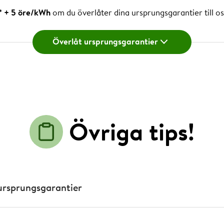
* + 5 öre/kWh
om du överlåter dina ursprungsgarantier till os
 öre/kWh behöver du överlåta dina ursprungsgarantier till os
 Energimyndigheten.
Överlåt ursprungsgarantier
er som behöver fyllas i och skickas till Energimyndigheten för
utom finns förifyllda blanketter som guidar dig och visar exe
jlig handläggningstid rekommenderar Energimyndigheten att 
Övriga tips!
rsen Nordpools timpris.
E-ansökan om ursprungsgarantier
 ursprungsgarantier
 exempel
på ifylld ansökan om Cesarkonto