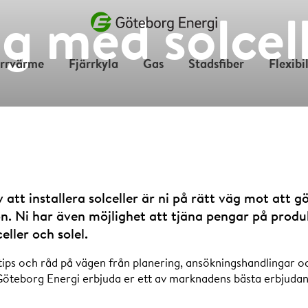
g med solcell
Vad vill du söka efter?
ärrvärme
Fjärrkyla
Gas
Stadsfiber
Flexibi
 att installera solceller är ni på rätt väg mot att g
ön. Ni har även möjlighet att tjäna pengar på produ
eller och solel.
tips och råd på vägen från planering, ansökningshandlingar och
 Göteborg Energi erbjuda er ett av marknadens bästa erbjuda