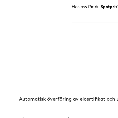
Hos oss får du
Spotpris
För att få Spotpris + 5
ursprungsgarantier hos
Nedan har du de blankett
ursprungsgarantier. Dess
blankett kan se ut.
För att få snabbast mö
via
deras Mina sidor
.
*Spotpris avgörs av elbö
Automatisk överföring av elcertifikat och
Här ovan kan du se
ett