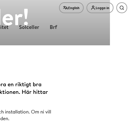
er!
English
Logga in
Sök
litet
Solceller
Brf
öra en riktigt bra
ktionen. Här hittar
 installation. Om ni vill
nden.