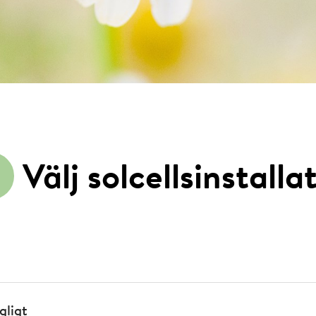
Välj solcellsinstalla
gligt