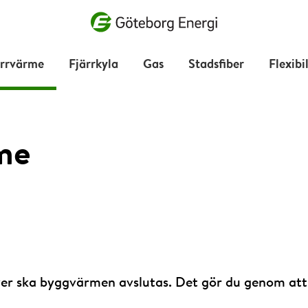
Vad vill du söka efter?
ärrvärme
Fjärrkyla
Gas
Stadsfiber
Flexibi
me
er ska byggvärmen avslutas. Det gör du genom att 