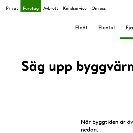
Privat
Företag
Avbrott
Kundservice
Om oss
Elnät
Elavtal
Fj
Säg upp byggvär
När byggtiden är öv
nedan.