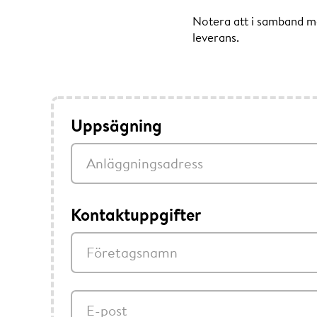
Notera att i samband m
leverans.
Uppsägning
Anläggningsadress
Kontaktuppgifter
Företagsnamn
E-post