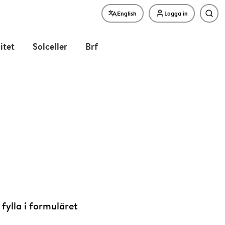
English
Logga in
Sök
litet
Solceller
Brf
fylla i formuläret