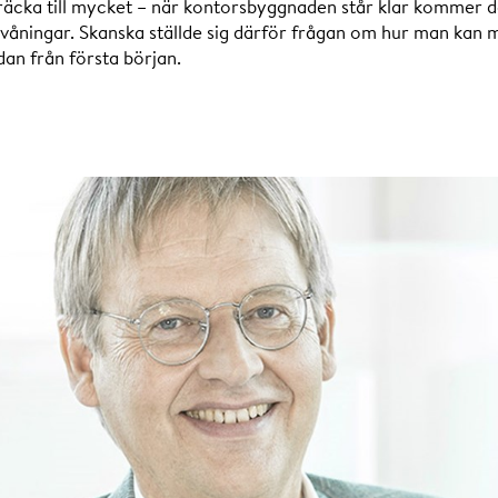
nivå
räcka till mycket – när kontorsbyggnaden står klar kommer 
åningar. Skanska ställde sig därför frågan om hur man kan 
an från första början.