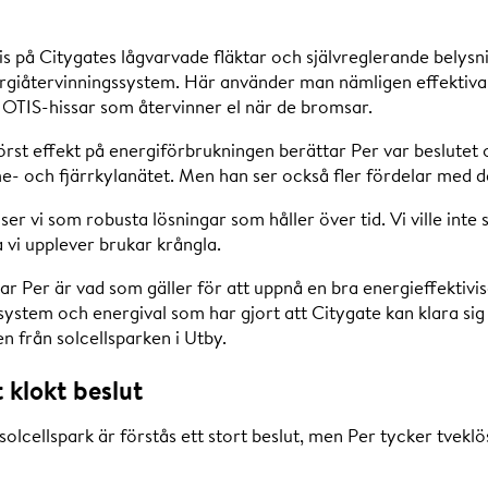
s på Citygates lågvarvade fläktar och självreglerande belys
giåtervinningssystem. Här använder man nämligen effektiva 
OTIS-hissar som återvinner el när de bromsar.
örst effekt på energiförbrukningen berättar Per var beslutet 
me- och fjärrkylanätet. Men han ser också fler fördelar med d
er vi som robusta lösningar som håller över tid. Vi ville inte 
vi upplever brukar krångla.
Per är vad som gäller för att uppnå en bra energieffektivis
ystem och energival som har gjort att Citygate kan klara si
n från solcellsparken i Utby.
t klokt beslut
solcellspark är förstås ett stort beslut, men Per tycker tveklös