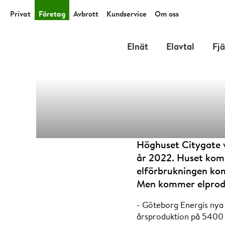
Privat
Företag
Avbrott
Kundservice
Om oss
Elnät
Elavtal
Fj
Höghuset Citygate v
år 2022. Huset komm
elförbrukningen kom
energieff
Men kommer elprodu
- Göteborg Energis nya 
årsproduktion på 5400 