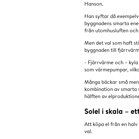
Hanson.
Han syftar då exempelvi
byggnadens smarta ener
från utomhusluften och 
Men det val som haft st
byggnaden till fjärrvär
- Fjärrvärme och – kyla s
som värmepumpar, vilka 
Många bäckar små menar 
kombination av smarta s
hälften av elproduktione
Solel i skala – et
Att köpa el från en halv 
val.