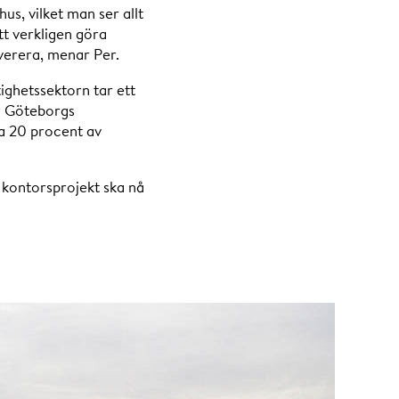
us, vilket man ser allt
tt verkligen göra
everera, menar Per.
tighetssektorn tar ett
er Göteborgs
ka 20 procent av
e kontorsprojekt ska nå