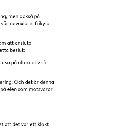
ning, men också på
värmeväxlare, frikyla
om att ansluta
etta beslut:
satsa på alternativ så
ering. Och det är denna
g på elen som motsvarar
t att det var ett klokt