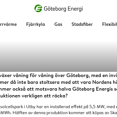
Vad vill du söka efter?
ärrvärme
Fjärrkyla
Gas
Stadsfiber
Flexibi
Citygate tar
äxer våning för våning över Göteborg, med en invig
er då inte bara stoltsera med att vara Nordens h
mer också att motsvara halva Göteborg Energis sol
ektivisering 
ktionen verkligen att räcka?
solcellspark i Utby har en installerad effekt på 5,5 MW, med
MWh. Hälften av denna produktion kommer att köpas av Ska