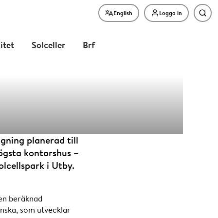
English
Logga in
Sök
litet
Solceller
Brf
ning planerad till
ögsta kontorshus –
cellspark i Utby.
till en ny
 en beräknad
nska, som utvecklar