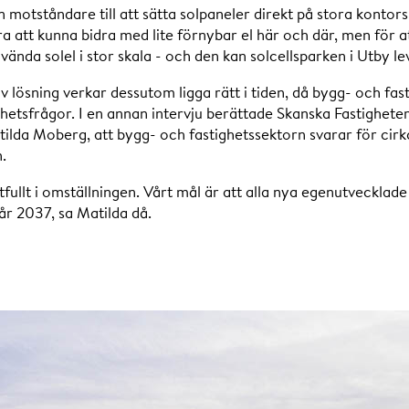
n motståndare till att sätta solpaneler direkt på stora kontorsh
ra att kunna bidra med lite förnybar el här och där, men för a
ända solel i stor skala - och den kan solcellsparken i Utby l
v lösning verkar dessutom ligga rätt i tiden, då bygg- och fas
hetsfrågor. I en annan intervju berättade Skanska Fastighet
tilda Moberg, att bygg- och fastighetssektorn svarar för cir
.
ftfullt i omställningen. Vårt mål är att alla nya egenutvecklad
år 2037, sa Matilda då.