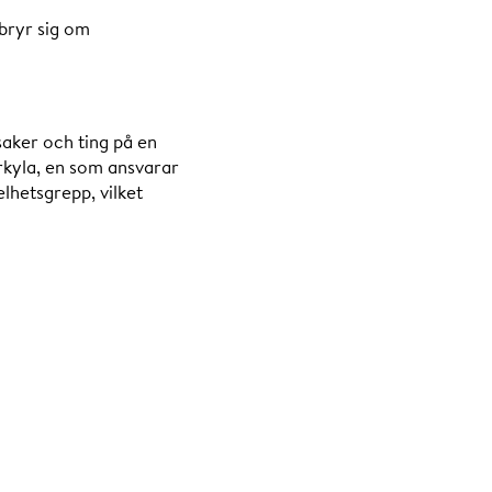
bryr sig om
saker och ting på en
rkyla, en som ansvarar
lhetsgrepp, vilket