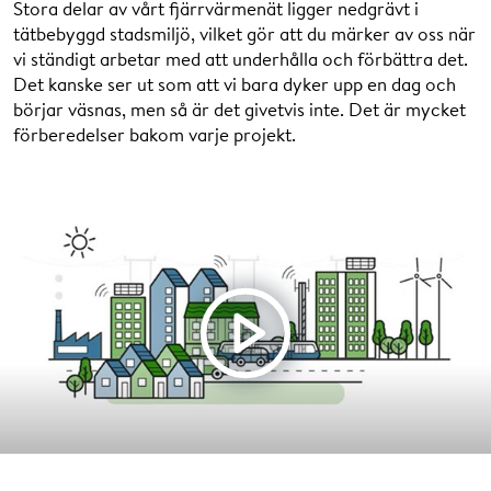
Stora delar av vårt fjärrvärmenät ligger nedgrävt i
tätbebyggd stadsmiljö, vilket gör att du märker av oss när
vi ständigt arbetar med att underhålla och förbättra det.
Det kanske ser ut som att vi bara dyker upp en dag och
börjar väsnas, men så är det givetvis inte. Det är mycket
förberedelser bakom varje projekt.
Klicka här för att spela film
Klicka här för att stänga film