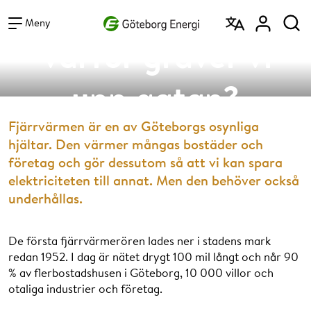
Vad vill du söka efter?
Sök
Meny
Varför gräver vi
upp gatan?
Fjärrvärmen är en av Göteborgs osynliga
hjältar. Den värmer mångas bostäder och
företag och gör dessutom så att vi kan spara
elektriciteten till annat. Men den behöver också
underhållas.
De första fjärrvärmerören lades ner i stadens mark
redan 1952. I dag är nätet drygt 100 mil långt och når 90
% av flerbostadshusen i Göteborg, 10 000 villor och
otaliga industrier och företag.