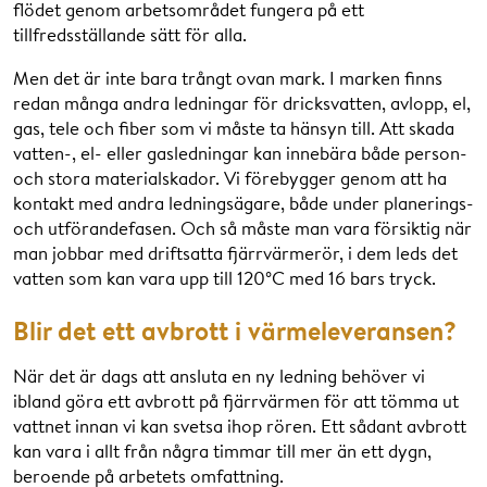
flödet genom arbetsområdet fungera på ett
tillfredsställande sätt för alla.
Men det är inte bara trångt ovan mark. I marken finns
redan många andra ledningar för dricksvatten, avlopp, el,
gas, tele och fiber som vi måste ta hänsyn till. Att skada
vatten-, el- eller gasledningar kan innebära både person-
och stora materialskador. Vi förebygger genom att ha
kontakt med andra ledningsägare, både under planerings-
och utförandefasen. Och så måste man vara försiktig när
man jobbar med driftsatta fjärrvärmerör, i dem leds det
vatten som kan vara upp till 120°C med 16 bars tryck.
Blir det ett avbrott i värmeleveransen?
När det är dags att ansluta en ny ledning behöver vi
ibland göra ett avbrott på fjärrvärmen för att tömma ut
vattnet innan vi kan svetsa ihop rören. Ett sådant avbrott
kan vara i allt från några timmar till mer än ett dygn,
beroende på arbetets omfattning.