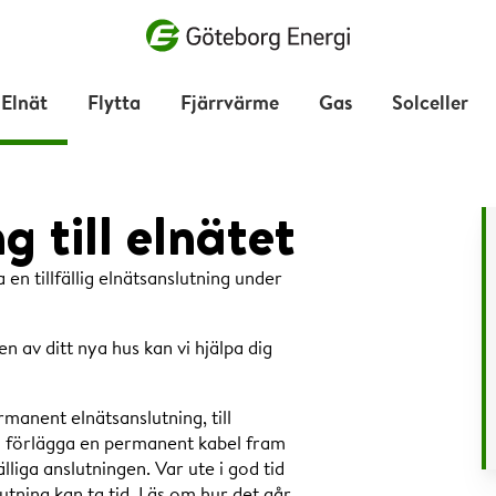
Vad vill du söka efter?
Elnät
Flytta
Fjärrvärme
Gas
Solceller
ng till elnätet
en tillfällig elnätsanslutning under
n av ditt nya hus kan vi hjälpa dig
rmanent elnätsanslutning, till
ch förlägga en permanent kabel fram
lliga anslutningen. Var ute i god tid
tning kan ta tid. Läs om hur det går