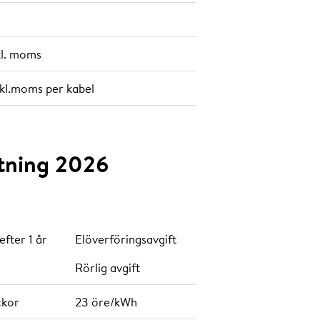
kl. moms
nkl.moms per kabel
lutning 2026
efter 1 år
Elöverföringsavgift
Rörlig avgift
ckor
23 öre/kWh