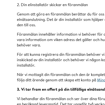
2. Din elinstallatör skickar en föranmälan
Genom att göra en föranmälan berättar du för oss at
elnätsanslutning. Det är din installatör som hjälpe
den till oss.
Föranmälan innehåller information vi behöver för at
vara information om viken adress det gäller och hur 
behöver vara.
För att kunna registrera din föranmälan behöver vi 
inskickad av din installatör och behöver vi någon k
installatör.
När vi mottagit din föranmälan och den är komplett
följa ditt ärende genom att skapa ett konto på
Mina
3. Vi tar fram en offert på din tillfälliga elnätsans
Vi behandlar din föranmälan och ser över dina förut
en beräknad leveranstid. Det tar ungefär två veckor ti