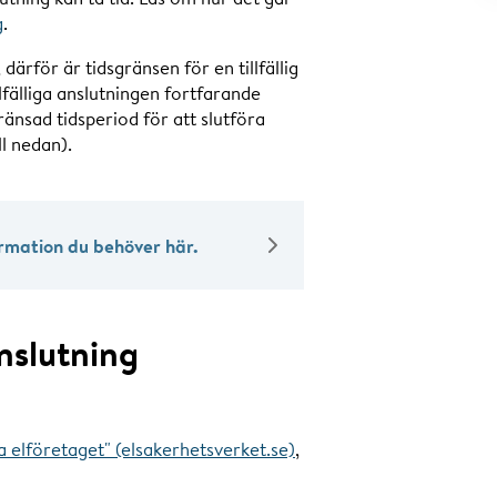
g
.
ärför är tidsgränsen för en tillfällig
llfälliga anslutningen fortfarande
änsad tidsperiod för att slutföra
l nedan).
formation du behöver här.
anslutning
a elföretaget" (elsakerhetsverket.se)
,