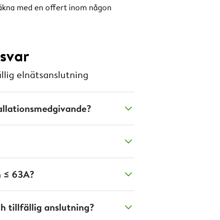
räkna med en offert inom någon
 svar
ällig elnätsanslutning
tallationsmedgivande?
n ≤ 63A?
tillfällig anslutning?