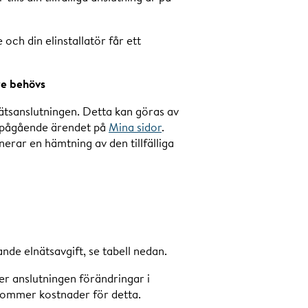
och din elinstallatör får ett
re behövs
lnätsanslutningen. Detta kan göras av
det pågående ärendet på
Mina sidor
.
nerar en hämtning av den tillfälliga
nde elnätsavgift, se tabell nedan.
äver anslutningen förändringar i
llkommer kostnader för detta.