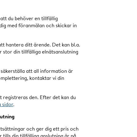
t du behöver en tillfällig
r dig med föranmälan och skickar in
t hantera ditt ärende. Det kan bl.a.
stor din tillfälliga elnätsanslutning
säkerställa att all information är
omplettering, kontaktar vi din
 registreras den. Efter det kan du
 sidor
.
lutning
sättningar och ger dig ett pris och
lls din tillfälliga anslutning är på