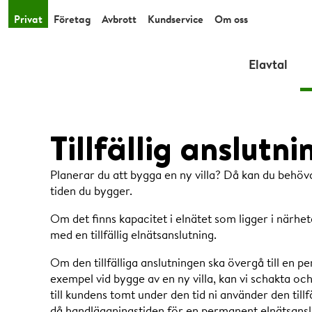
Privat
Företag
Avbrott
Kundservice
Om oss
Elavtal
Tillfällig anslutni
Planerar du att bygga en ny villa? Då kan du behöva 
tiden du bygger.
Om det finns kapacitet i elnätet som ligger i närhete
med en tillfällig elnätsanslutning.
Om den tillfälliga anslutningen ska övergå till en pe
exempel vid bygge av en ny villa, kan vi schakta o
till kundens tomt under den tid ni använder den tillfä
då handläggningstiden för en permanent elnätsanslu