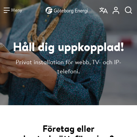
Vad vill du söka efter?
Sök
Meny
Håll dig uppkopplad!
Privat installation för webb, TV- och IP-
telefoni.
Företag eller