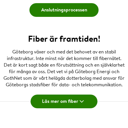
Anslutningsprocessen
Fiber är framtiden!
Göteborg växer och med det behovet av en stabil
infrastruktur. Inte minst när det kommer till fibernätet.
Det är kort sagt både en förutsättning och en självklarhet
för många av oss. Det vet vi på Göteborg Energi och
GothNet som är vårt helägda dotterbolag med ansvar för
Göteborgs stadsfiber för data- och telekommunikation.
Vårt fibernät används varje dag av viktiga
samhällsfunktioner som sjukhus, polis och
Läs mer om fiber
räddningstjänst. Det måste helt enkelt fungera för att vi
göteborgare ska känna oss trygga. Därför jobbar vi
dygnet runt med service och underhåll av våra nät, men
också för att skapa ibernät som är beredda för