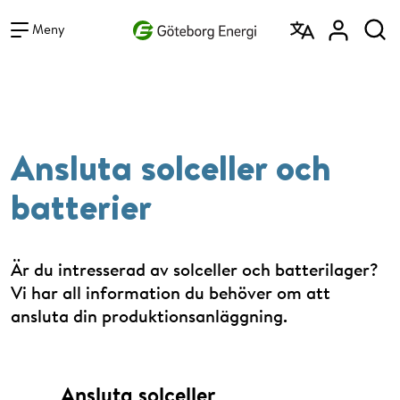
Vad vill du söka efter?
Sök
Meny
Ansluta solceller och
batterier
Är du intresserad av solceller och batterilager?
Vi har all information du behöver om att
ansluta din produktionsanläggning.
Ansluta solceller