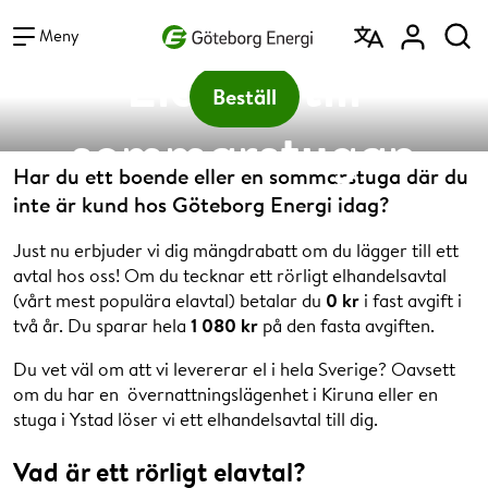
Vad vill du söka efter?
Vi bjuder på den fasta avgiften de två första åren
Sök
Meny
- värde 1 080:-
Elavtal till
Beställ
sommarstugan
Har du ett boende eller en sommarstuga där du
inte är kund hos Göteborg Energi idag?
Just nu erbjuder vi dig mängdrabatt om du lägger till ett
avtal hos oss! Om du tecknar ett rörligt elhandelsavtal
(vårt mest populära elavtal) betalar du
0 kr
i fast avgift i
två år. Du sparar hela
1 080 kr
på den fasta avgiften.
Du vet väl om att vi levererar el i hela Sverige? Oavsett
om du har en övernattningslägenhet i Kiruna eller en
stuga i Ystad löser vi ett elhandelsavtal till dig.
Vad är ett rörligt elavtal?