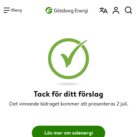
Vad vill du söka efter?
Sök
Meny
Tack för ditt förslag
Det vinnande bidraget kommer att presenteras 2 juli.
Läs mer om solenergi