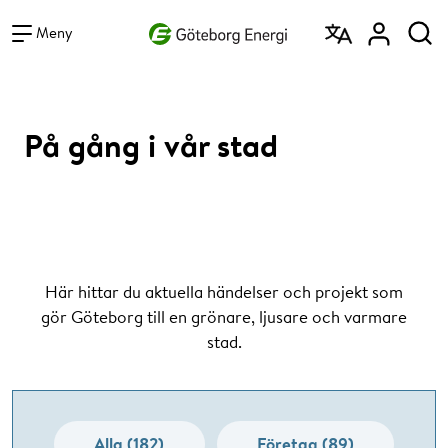
Vad vill du söka efter?
Sök
Meny
På gång i vår stad
Här hittar du aktuella händelser och projekt som
gör Göteborg till en grönare, ljusare och varmare
stad.
Alla (182)
Företag (89)