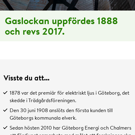
Officiell premiär för elektriska ljus i Göteborg.
Trädgårdsföreningen belyses med båglampor med kraft
Klicka här för att spela film
Klicka här för att stänga film
Gaslockan uppfördes 1888
från en lokomobil.
och revs 2017.
1882
Den första elektriska glödlampan tänds i Göteborg på
Chalmerska Slöjdskolan.
1884
Det första privata elverket etableras i Göteborg, Edvin
Bildt & Co på Kyrkogatan 44.
Visste du att...
1886
H. Hallin startar ett konkurrerande elföretag på
1878 var det premiär för elektriskt ljus i Göteborg, det
Kyrkogatan 31.
skedde i Trädgårdsföreningen.
Edvin Bildt & Co ombildas till Göteborgs Elektriska
Den 30 juni 1908 anslöts den första kunden till
Aktiebolag.
Göteborgs kommunala elverk.
1888
Sedan hösten 2010 har Göteborg Energi och Chalmers
Den privata gasverksamheten övergår i stadens ägo och