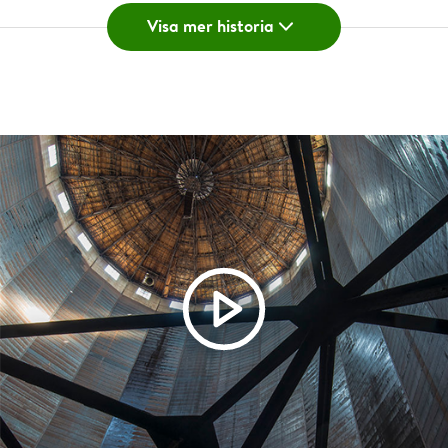
Göteborg Energis historia löper över mer än 175 år. Till
Visa mer historia
skillnad från de flesta aktörer inom energibranschen kan
vi spåra vårt företag via olika omstruktureringar långt
bakåt i tiden. Följ med på en historisk resa från 1800-
talet fram till nutid.
Här hittar du viktiga händelser i vår historia
(i kronologisk ordning).
Skandinaviens första stadsgasverk byggs 1846
The Gothenburg Gas Company bygger Skandinaviens
första stadsgasverk i Rosenlund. Den 5 december
premiärtänds gatubelysningen.
1848
The Gothenburg Gas Company ombildas till Göteborgs
Gas-Aktiebolag, alltjämt privat och med utländska
ägarintressen.
Elektriciteten introduceras 1878