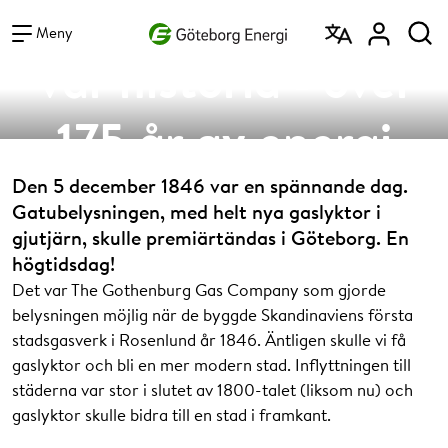
Vad vill du söka efter?
Sök
Meny
Vår historia - över
175 år av energi
Den 5 december 1846 var en spännande dag.
Gatubelysningen, med helt nya gaslyktor i
gjutjärn, skulle premiärtändas i Göteborg. En
högtidsdag!
Det var The Gothenburg Gas Company som gjorde
belysningen möjlig när de byggde Skandinaviens första
stadsgasverk i Rosenlund år 1846. Äntligen skulle vi få
gaslyktor och bli en mer modern stad. Inflyttningen till
städerna var stor i slutet av 1800-talet (liksom nu) och
gaslyktor skulle bidra till en stad i framkant.
Över 175 år av energi