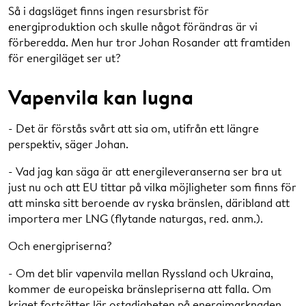
Så i dagsläget finns ingen resursbrist för
energiproduktion och skulle något förändras är vi
förberedda. Men hur tror Johan Rosander att framtiden
för energiläget ser ut?
Vapenvila kan lugna
- Det är förstås svårt att sia om, utifrån ett längre
perspektiv, säger Johan.
- Vad jag kan säga är att energileveranserna ser bra ut
just nu och att EU tittar på vilka möjligheter som finns för
att minska sitt beroende av ryska bränslen, däribland att
importera mer LNG (flytande naturgas, red. anm.).
Och energipriserna?
- Om det blir vapenvila mellan Ryssland och Ukraina,
kommer de europeiska bränslepriserna att falla. Om
kriget fortsätter lär ostadigheten på energimarknaden