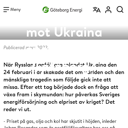
Vad vill du söka efter?
Rysslands krig
Sök
Meny
mot Ukraina
energiläget i
Publicerad mars 2022.
Göteborg?
När Ryssland anföll grannlandet Ukraina den
24 februari i år skakade det om världen och den
mänskliga tragedin som följde gick inte att
missa. Efter ett tag började dock en fråga att
växa fram i skymundan: hur påverkas Sveriges
energiförsörjning och elpriset av kriget? Det
reder vi ut.
- Priset på gas, olja och kol har skjutit i höjden, inleder
Johan Rosander som är portföljförvaltare hos oss på