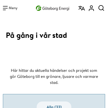
Vad vill du söka efter?
Sök
Meny
På gång i vår stad
Här hittar du aktuella händelser och projekt som
gör Göteborg till en grönare, ljusare och varmare
stad.
Alla (33)