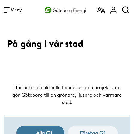
Vad vill du söka efter?
Sök
Meny
På gång i vår stad
Här hittar du aktuella händelser och projekt som
gör Göteborg till en grönare, ljusare och varmare
stad.
Alla (2)
Företag (2)