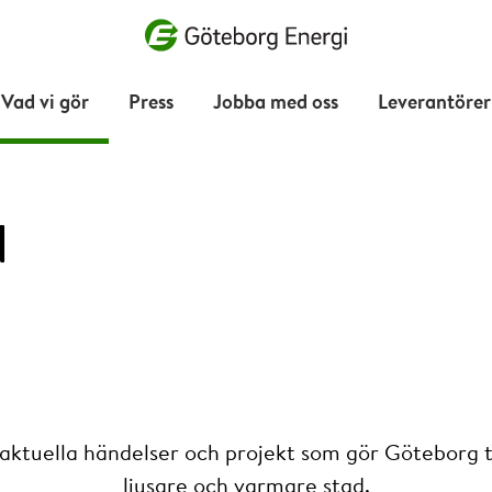
Vad vill du söka efter?
Vad vi gör
Press
Jobba med oss
Leverantörer
d
 aktuella händelser och projekt som gör Göteborg ti
ljusare och varmare stad.