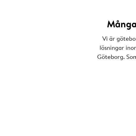
Många 
Vi är götebo
lösningar ino
Göteborg. Som