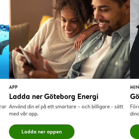
APP
MIN
Ladda ner Göteborg Energi
Gö
rar
Använd din el på ett smartare – och billigare - sätt
Förn
med vår app.
dina
Ladda ner appen