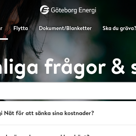
Vad vill du söka efter?
r
Flytta
Dokument/Blanketter
Ska du gräva
liga frågor & 
 Nät för att sänka sina kostnader?