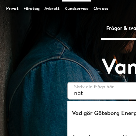
Privat
Företag
Avbrott
Kundservice
Om oss
Frågor & sva
Van
Skriv din fråga här
Vad gör Göteborg Energi