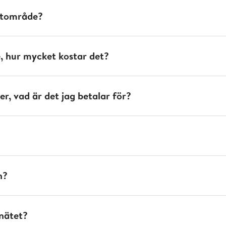
nätområde?
me, hur mycket kostar det?
ber, vad är det jag betalar för?
n?
lnätet?