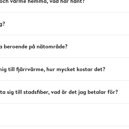
 och värme hemma, vad har hänt?
g?
erna beroende på nätområde?
 mig till fjärrvärme, hur mycket kostar det?
a sig till stadsfiber, vad är det jag betalar för?