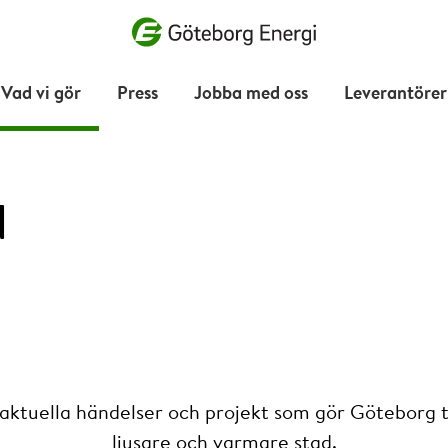
Vad vill du söka efter?
Vad vi gör
Press
Jobba med oss
Leverantörer
d
 aktuella händelser och projekt som gör Göteborg ti
ljusare och varmare stad.