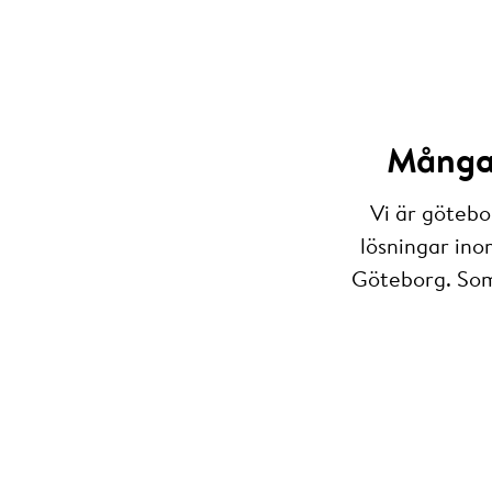
Många 
Vi är götebo
lösningar ino
Göteborg. Som