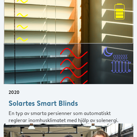
2020
Solartes Smart Blinds
En typ av smarta persienner som automatiskt
reglerar inomhusklimatet med hjälp av solenergi.