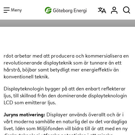
Vad vill du söka efter?
rdot AB
Sök
Meny
rdot arbetar med att producera och kommersialisera en
revolutionerande displayteknik som är tunnare än ett
hårstrå, böjbar samt betydligt mer energieffektiv än
konventionell teknik.
Displayteknologin bygger på att den enbart reflekterar
ljus, till skillnad från den dominerande displayteknologin
LCD som emitterar ljus.
Juryns motivering:
Displayer används överallt och är i
vårt moderna samhälle en naturlig del av det vardagliga
livet. Idén som Miljöfonden vill bidra till är att med en ny