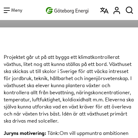
Vad vill du söka efter?
gränser
Sök
Meny
Projektet går ut på att bygga ett klimatkontrollerat
växthus, litet nog att kunna ställas på ett bord. Växthuset
ska skickas ut till skolor i Sverige för att väcka intresset
för jordbruk, teknik, hållbarhet och ingenjörsvetenskap. I
växthuset ska elever kunna plantera växter och
kontrollera allt från bevattning, näringskoncentrationer,
temperatur, luftfuktighet, koldioxidhalt m.m. Eleverna ska
själva kunna utforska vad en växt kräver för att överleva
och när växten trivs bäst. Idén är att växthuset primärt
ska drivas med solceller.
Juryns motivering:
Tänk:Om vill uppmuntra ambitionen