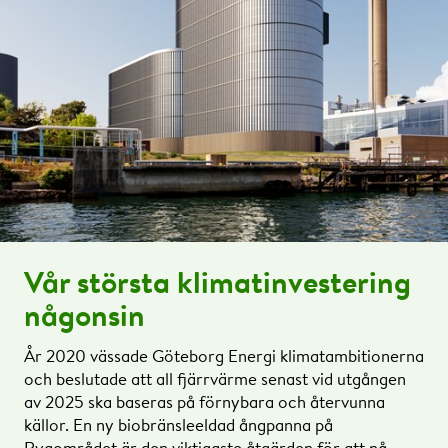
Vår största klimatinvestering
någonsin
År 2020 vässade Göteborg Energi klimatambitionerna
och beslutade att all fjärrvärme senast vid utgången
av 2025 ska baseras på förnybara och återvunna
källor. En ny biobränsleeldad ångpanna på
Ryaområdet är den viktigaste åtgärden för att nå