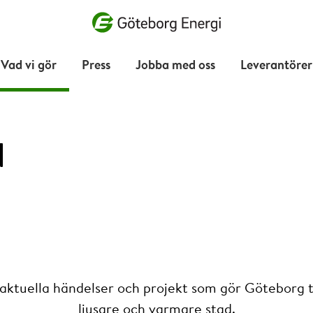
Vad vill du söka efter?
Vad vi gör
Press
Jobba med oss
Leverantörer
d
 aktuella händelser och projekt som gör Göteborg ti
ljusare och varmare stad.