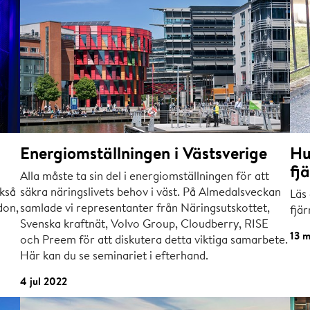
Energiomställningen i Västsverige
Hu
fj
Alla måste ta sin del i energiomställningen för att
ckså
säkra näringslivets behov i väst. På Almedalsveckan
Läs
don,
samlade vi representanter från Näringsutskottet,
fjä
Svenska kraftnät, Volvo Group, Cloudberry, RISE
13 
och Preem för att diskutera detta viktiga samarbete.
Här kan du se seminariet i efterhand.
4 jul 2022