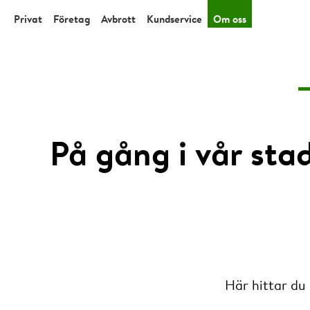
Privat
Företag
Avbrott
Kundservice
Om oss
På gång i vår sta
Här hittar du