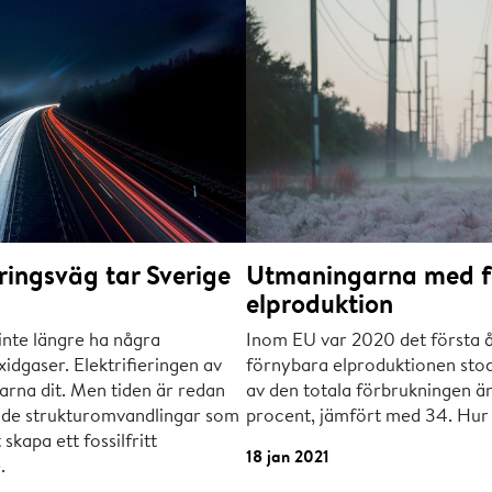
eringsväg tar Sverige
Utmaningarna med f
elproduktion
inte längre ha några
Inom EU var 2020 det första 
xidgaser. Elektrifieringen av
förnybara elproduktionen stod
arna dit. Men tiden är redan
av den totala förbrukningen än
nde strukturomvandlingar som
procent, jämfört med 34. Hur s
kapa ett fossilfritt
18 jan 2021
.