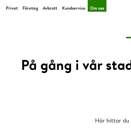
Privat
Företag
Avbrott
Kundservice
Om oss
På gång i vår sta
Här hittar du