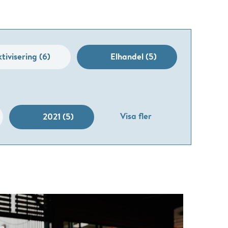
tivisering (6)
Elhandel (5)
Visa fler
2021 (5)