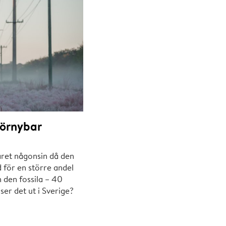
örnybar
året någonsin då den
 för en större andel
 den fossila – 40
er det ut i Sverige?