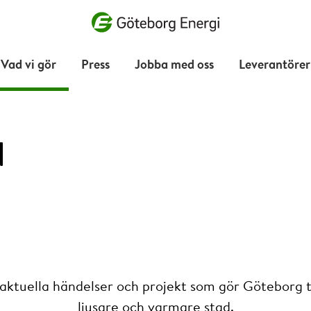
Vad vill du söka efter?
Vad vi gör
Press
Jobba med oss
Leverantörer
d
 aktuella händelser och projekt som gör Göteborg ti
ljusare och varmare stad.