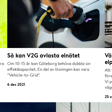
Så kan V2G avlasta elnätet
Vä
elp
ara
Om 10-15 år kan Göteborg behöva dubbla sin
effektkapacitet. En del av lösningen kan vara
Att 
”Vehicle-to-Grid”.
före
Vi p
6 dec 2021
väge
25 o