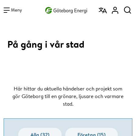
Vad vill du söka efter?
Sök
Meny
På gång i vår stad
Här hittar du aktuella händelser och projekt som
gör Göteborg till en grönare, ljusare och varmare
stad.
Alla (32)
Företag (15)