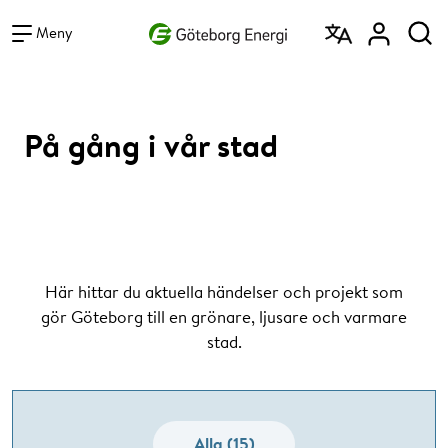
Vad vill du söka efter?
Sök
Meny
På gång i vår stad
Här hittar du aktuella händelser och projekt som
gör Göteborg till en grönare, ljusare och varmare
stad.
Alla (15)