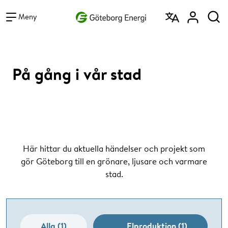
Vad vill du söka efter?
Sök
Meny
På gång i vår stad
Här hittar du aktuella händelser och projekt som
gör Göteborg till en grönare, ljusare och varmare
stad.
Alla (1)
Elproduktion (1)