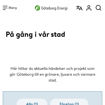
Vad vill du söka efter?
Sök
Meny
På gång i vår stad
Här hittar du aktuella händelser och projekt som
gör Göteborg till en grönare, ljusare och varmare
stad.
Alla (1)
Företag (1)