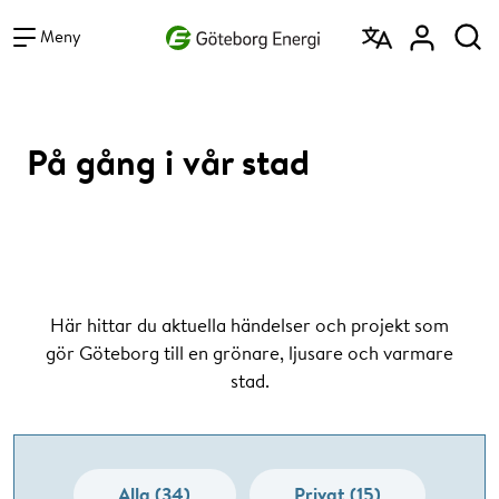
Vad vill du söka efter?
Sök
Meny
På gång i vår stad
Här hittar du aktuella händelser och projekt som
gör Göteborg till en grönare, ljusare och varmare
stad.
Alla (34)
Privat (15)