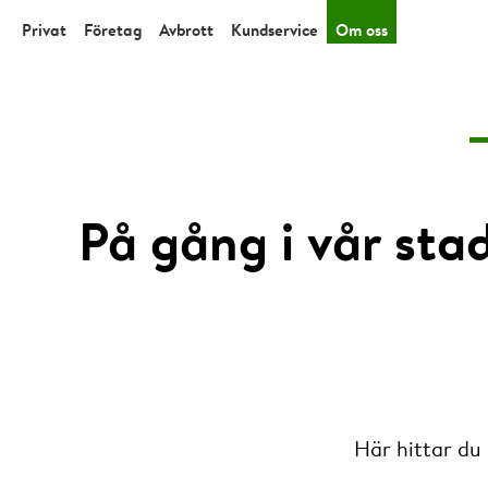
Privat
Företag
Avbrott
Kundservice
Om oss
På gång i vår sta
Här hittar du