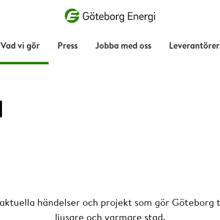
Vad vill du söka efter?
Vad vi gör
Press
Jobba med oss
Leverantörer
d
 aktuella händelser och projekt som gör Göteborg ti
ljusare och varmare stad.