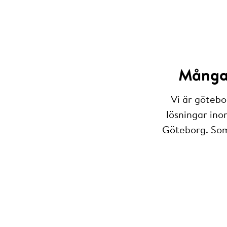
Många 
Vi är götebo
lösningar ino
Göteborg. Som