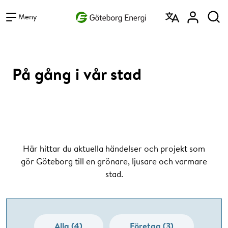
Vad vill du söka efter?
Sök
Meny
På gång i vår stad
Här hittar du aktuella händelser och projekt som
gör Göteborg till en grönare, ljusare och varmare
stad.
Alla (4)
Företag (3)