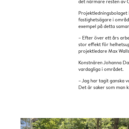
det närmare resten av G
Projektledningsbolaget
fastighetsägare i områd
exempel på detta samarb
– Efter över ett års arb
stor effekt för helhets
projektledare Max Wall
Konstnären Johanna Dah
vardagliga i området.
– Jag har tagit ganska 
Det är saker som man ka