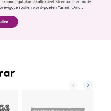
21 skapade gatukonstkollektivet Streetcorner motiv
förevigade spoken word-poeten Yasmin Omar.
ullen
rar
Juls