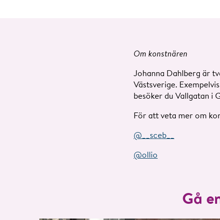
Om konstnären
Johanna Dahlberg är två 
Västsverige. Exempelvis 
besöker du Vallgatan i 
För att veta mer om ko
@__sceb__
@ollio
Gå en