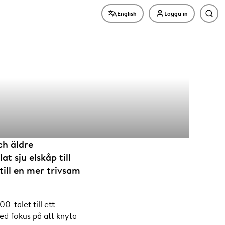
English
Logga in
Sök
, elskåpen
ch äldre
t sju elskåp till
till en mer trivsam
 Gårda
0-talet till ett
ed fokus på att knyta