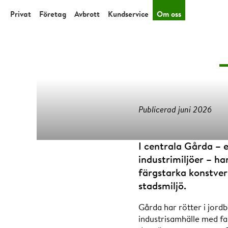
Privat
Företag
Avbrott
Kundservice
Om oss
Publicerad juni 2026
Från klot
I centrala Gårda – 
industrimiljöer – ha
färgstarka konstverk
som s
stadsmiljö.
Gårda har rötter i jordb
industrisamhälle med fa