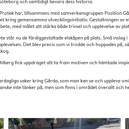
öteborg och samtidigt bevara dess historia.
 Protek har, tillsammans med samverkansgruppen Position Gå
et kring gemensamma utvecklingsinitiativ. Gestaltningen av e
ete, med målet att stärka både trivsel och upplevelse av pla
ete står nu de färdiggestaltade elskåpen på plats. Små inslag
upplevelsen. Det blev precis som vi trodde och hoppades på, s
skog.
lberg fick uppdraget att ta fram motiven och hämtade inspir
vardagliga saker kring Gårda, som man kan se och uppleva omk
nske inte tänker på, men som finns i området överallt och he