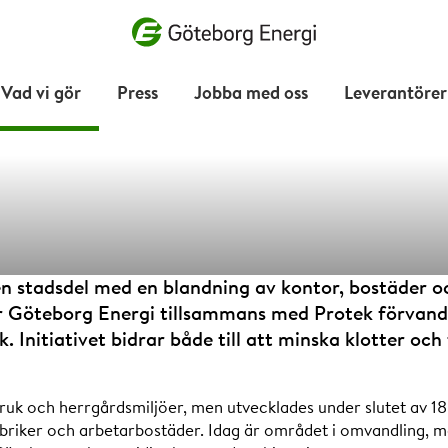
Vad vill du söka efter?
Vad vi gör
Press
Jobba med oss
Leverantörer
ter till konst
en stadsdel med en blandning av kontor, bostäder o
r Göteborg Energi tillsammans med Protek förvandla
. Initiativet bidrar både till att minska klotter och 
ätter färg på
ruk och herrgårdsmiljöer, men utvecklades under slutet av 180
briker och arbetarbostäder. Idag är området i omvandling, m