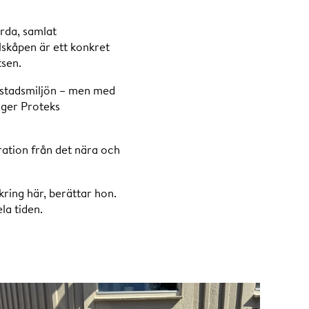
rda, samlat
lskåpen är ett konkret
tsen.
 i stadsmiljön – men med
äger Proteks
ation från det nära och
ring här, berättar hon.
la tiden.