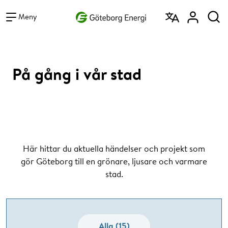
Vad vill du söka efter?
Sök
Meny
På gång i vår stad
Här hittar du aktuella händelser och projekt som
gör Göteborg till en grönare, ljusare och varmare
stad.
Alla (15)