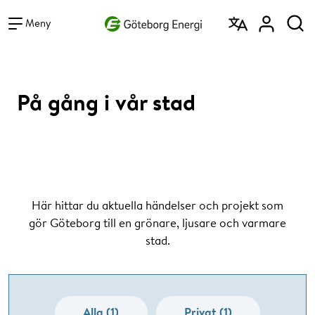
Vad vill du söka efter?
Sök
Meny
På gång i vår stad
Här hittar du aktuella händelser och projekt som
gör Göteborg till en grönare, ljusare och varmare
stad.
Alla (1)
Privat (1)