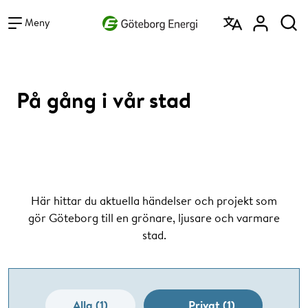
Vad vill du söka efter?
Sök
Meny
På gång i vår stad
Här hittar du aktuella händelser och projekt som
gör Göteborg till en grönare, ljusare och varmare
stad.
Alla (1)
Privat (1)