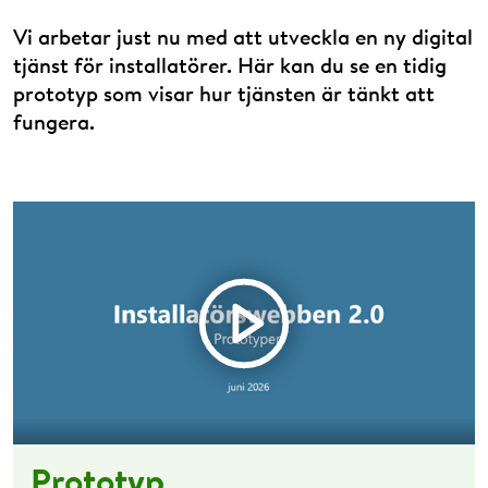
Vi arbetar just nu med att utveckla en ny digital
tjänst för installatörer. Här kan du se en tidig
prototyp som visar hur tjänsten är tänkt att
fungera.
Klicka här för att spela film
Klicka här för att stänga film
Prototyp